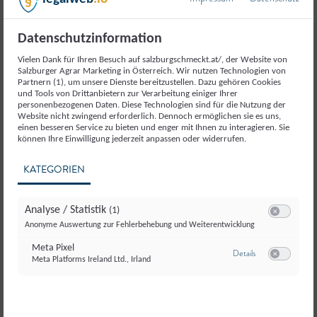
5.
Kraut in ein tiefes Teller geben, Knödel gut
verfasst von
abtropfen lassen und auf Kraut setzen. Mit
Brigitte Quehenberger
,
Datenschutzinformation
BQ
brauner Butter übergießen und etwas Bergkäse
Genussbotschafterin
darüber streuen.
Vielen Dank für Ihren Besuch auf salzburgschmeckt.at/, der Website von
Salzburger Agrar Marketing in Österreich. Wir nutzen Technologien von
Partnern (1), um unsere Dienste bereitzustellen. Dazu gehören Cookies
und Tools von Drittanbietern zur Verarbeitung einiger Ihrer
Dieses Rezept ausdrucken oder weiterschicken?
personenbezogenen Daten. Diese Technologien sind für die Nutzung der
Website nicht zwingend erforderlich. Dennoch ermöglichen sie es uns,
einen besseren Service zu bieten und enger mit Ihnen zu interagieren. Sie
können Ihre Einwilligung jederzeit anpassen oder widerrufen.
Drucken
KATEGORIEN
Teilen
Analyse / Statistik
(1)
Switch zum E
Liken
Anonyme Auswertung zur Fehlerbehebung und Weiterentwicklung
Meta Pixel
zu Meta Pixel
Details
Meta Platforms Ireland Ltd., Irland
Switch zum E