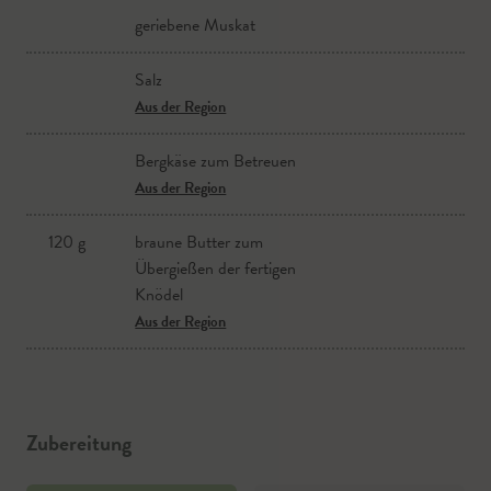
geriebene Muskat
gekochte mehlige Erdäpfel
Salz
Aus der Region
Aus der Region
braune Butter
Bergkäse zum Betreuen
Aus der Region
Aus der Region
120 g
braune Butter zum
Übergießen der fertigen
Knödel
Aus der Region
Zubereitung