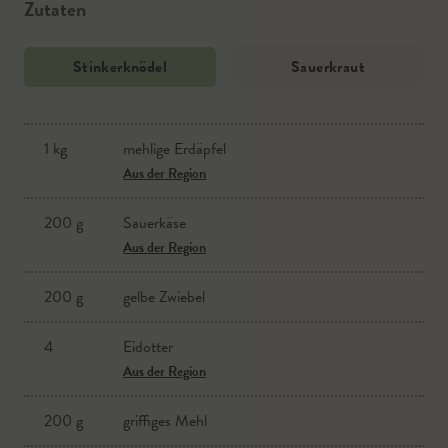
Zutaten
Stinkerknödel
Sauerkraut
1 kg
mehlige Erdäpfel
Sauerkraut
Aus der Region
Aus der Region
200 g
Sauerkäse
Paprikapulver
Aus der Region
kaltes Wasser
200 g
gelbe Zwiebel
Salz
4
Eidotter
Aus der Region
Aus der Region
gemahlener Kümmel
200 g
griffiges Mehl
etwas Feinkristallzucker