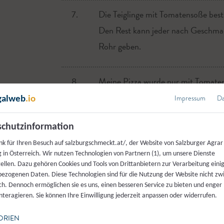
7.
Die Teiglinge mit Tomatensoße best
Den Rest kann jeder nach Geschmack
Rohr geben.
8.
Meine Pizza wurde nur mit Tomate
danach mit Rucola, Rohschinken, Ol
Impressum
Da
galweb
.io
Heute möchte ich mit euch eine kleine Reise n
chutzinformation
9.
Zum Backen der Pizza braucht man
die Kultur, das Meer und vor allem die kulinar
nk für Ihren Besuch auf salzburgschmeckt.at/, der Website von Salzburger Agrar
besten einen Pizzastein mit der Gri
 in Österreich. Wir nutzen Technologien von Partnern (1), um unsere Dienste
sonnengereiften Tomaten und frischen medite
möglich auf 300 Grad vorheizen.
tellen. Dazu gehören Cookies und Tools von Drittanbietern zur Verarbeitung einig
Teller zaubern. Ich wünsche euch dazu gutes 
ezogenen Daten. Diese Technologien sind für die Nutzung der Website nicht z
ich. Dennoch ermöglichen sie es uns, einen besseren Service zu bieten und enger
interagieren. Sie können Ihre Einwilligung jederzeit anpassen oder widerrufen.
verfasst von
Katharina Haring
,
Salzburger Semin
ORIEN