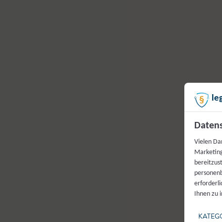
le
Datens
Vielen Da
Marketing
bereitzus
personenb
erforderl
Ihnen zu 
KATEG