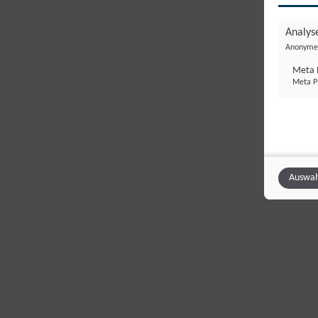
Analyse
Anonyme 
Meta P
Meta Pl
Auswah