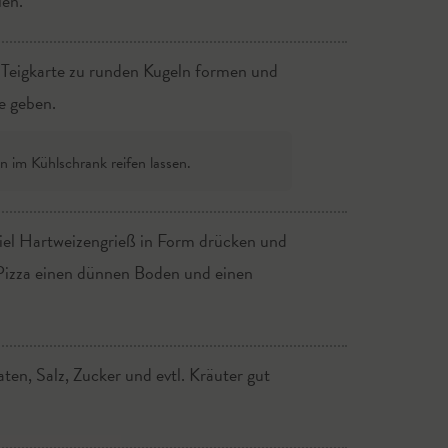
len.
r Teigkarte zu runden Kugeln formen und
e geben.
n im Kühlschrank reifen lassen.
viel Hartweizengrieß in Form drücken und
 Pizza einen dünnen Boden und einen
en, Salz, Zucker und evtl. Kräuter gut