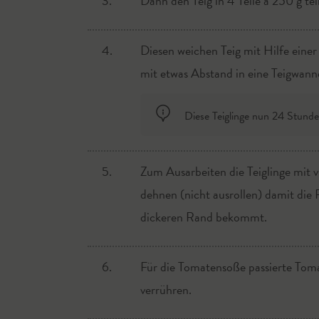
3.
Dann den Teig in 4 Teile á 250 g tei
4.
Diesen weichen Teig mit Hilfe eine
mit etwas Abstand in eine Teigwann
Diese Teiglinge nun 24 Stunde
5.
Zum Ausarbeiten die Teiglinge mit 
dehnen (nicht ausrollen) damit die
dickeren Rand bekommt.
6.
Für die Tomatensoße passierte Tomat
verrühren.