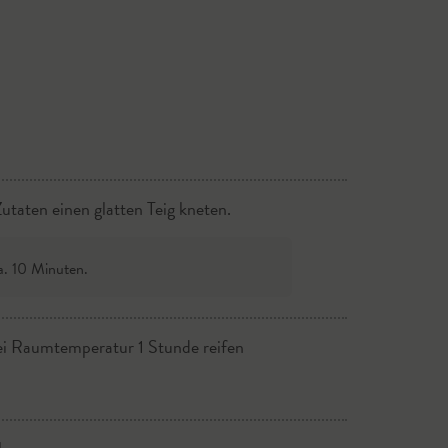
Aus der Region
Aus der Region
Aus der Region
utaten einen glatten Teig kneten.
a. 10 Minuten.
ei Raumtemperatur 1 Stunde reifen