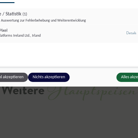
Dieses Rezept ausdrucken o
 / Statistik
(1)
Auswertung zur Fehlerbehebung und Weiterentwicklung
ixel
z
Details
Drucken
Teilen
Liken
atforms Ireland Ltd., Irland
Hauptspeisen
l akzeptieren
Nichts akzeptieren
Alles akz
Weitere