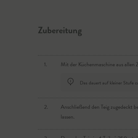
Salami
Zubereitung
Schinken
Oliven
1.
Mit der Küchenmaschine aus allen Z
Das dauert auf kleiner Stufe c
2.
Anschließend den Teig zugedeckt b
lassen.