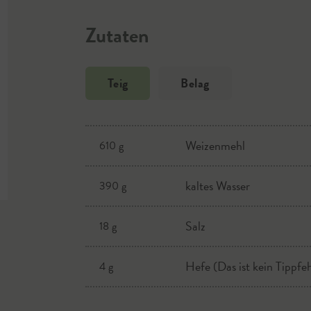
Zutaten
Teig
Belag
Weizenmehl
passierte Tomaten
610 g
kaltes Wasser
Salz
390 g
Salz
Zucker
18 g
Hefe (Das ist kein Tippfe
Oregano, Basilikum
4 g
Mozzarella