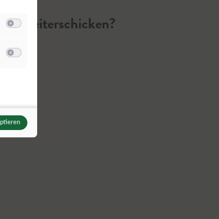
der weiterschicken?
Switch zum Einwilligen bzw. Ablehnen der Kategorie Analyse / Statistik
u Meta Pixel
Switch zum Einwilligen bzw. Ablehnen des Dienstes Meta Pixel
eptieren