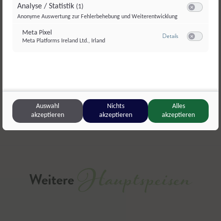
Analyse / Statistik
(1)
es fertig.
Dieses Rezept ausdrucken oder weiterschicken?
Switch zum E
Anonyme Auswertung zur Fehlerbehebung und Weiterentwicklung
Meta Pixel
zu Meta Pixel
Details
Meta Platforms Ireland Ltd., Irland
Switch zum E
Drucken
Teilen
Liken
Auswahl
Nichts
Alles
akzeptieren
akzeptieren
akzeptieren
Hauptspeisen
Weitere