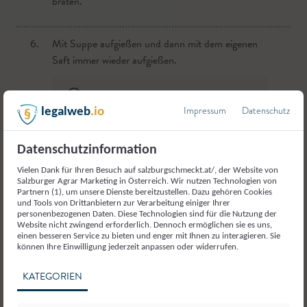
braten.
6.
Mit Suppe aufgießen und dann mit dem eigenen
Saft immer wieder aufgießen.
Die Zubereitungsdauer ist etwas länger,
Impressum
Datenschutz
legalweb
.io
da der Hals ein eher flachsiger
Fleischteil ist.
Datenschutzinformation
Vielen Dank für Ihren Besuch auf salzburgschmeckt.at/, der Website von
7.
Die Garzeit beträgt etwa 1- 1,5 Stunden pro Kilo
Salzburger Agrar Marketing in Österreich. Wir nutzen Technologien von
Partnern (1), um unsere Dienste bereitzustellen. Dazu gehören Cookies
Fleisch.
und Tools von Drittanbietern zur Verarbeitung einiger Ihrer
personenbezogenen Daten. Diese Technologien sind für die Nutzung der
Website nicht zwingend erforderlich. Dennoch ermöglichen sie es uns,
TIPP: Zum Prüfen, ob das Fleisch
einen besseren Service zu bieten und enger mit Ihnen zu interagieren. Sie
können Ihre Einwilligung jederzeit anpassen oder widerrufen.
fertig ist, kann es mit der Fleischgabel
verfasst von
angestochen werden. Steckt die Nadel
Salzburg schmeckt
KATEGORIEN
fest im Fleisch braucht es noch etwas.
Rutscht das Fleisch von der Gabel ist