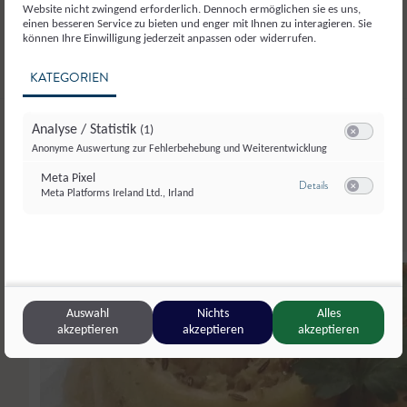
Liken
Website nicht zwingend erforderlich. Dennoch ermöglichen sie es uns,
einen besseren Service zu bieten und enger mit Ihnen zu interagieren. Sie
können Ihre Einwilligung jederzeit anpassen oder widerrufen.
KATEGORIEN
Hauptspeisen
Analyse / Statistik
(1)
Switch zum E
Weitere
Anonyme Auswertung zur Fehlerbehebung und Weiterentwicklung
Meta Pixel
zu Meta Pixel
Details
Meta Platforms Ireland Ltd., Irland
Switch zum E
4.20
Auswahl
Nichts
Alles
akzeptieren
akzeptieren
akzeptieren