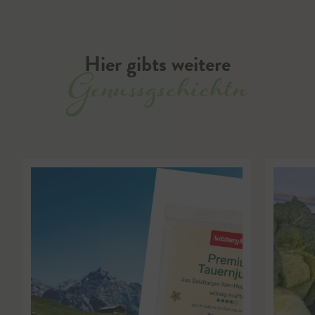
Hier gibts weitere
Genussgschichtn