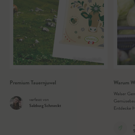
© Salzburg Miclh
Premium Tauernjuwel
Warum Wa
Walser Gem
verfasst von
Gemüsebau,
Salzburg Schmeckt
Entdecke 
v
S