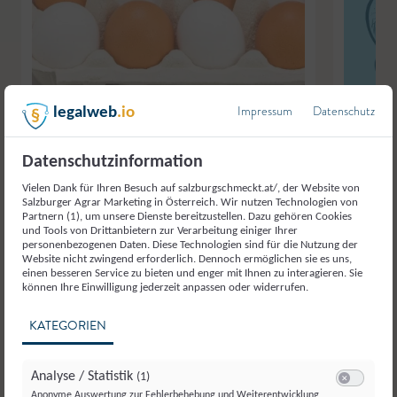
© Salzburg Agrar Marketing/Günter Freund
Impressum
Datenschutz
legalweb
.io
Datenschutzinformation
Gitti’s Freilandeier
,
Thalgau
Gitti’s Fre
Eier
Holunderbl
Vielen Dank für Ihren Besuch auf salzburgschmeckt.at/, der Website von
Salzburger Agrar Marketing in Österreich. Wir nutzen Technologien von
Partnern (1), um unsere Dienste bereitzustellen. Dazu gehören Cookies
und Tools von Drittanbietern zur Verarbeitung einiger Ihrer
personenbezogenen Daten. Diese Technologien sind für die Nutzung der
Website nicht zwingend erforderlich. Dennoch ermöglichen sie es uns,
einen besseren Service zu bieten und enger mit Ihnen zu interagieren. Sie
können Ihre Einwilligung jederzeit anpassen oder widerrufen.
KATEGORIEN
Analyse / Statistik
(1)
Switch zum E
Anonyme Auswertung zur Fehlerbehebung und Weiterentwicklung