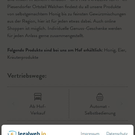
Piesendorfer Ortsteil Walchen findest du all unsere Produkte
von selbstgemachtem Honig bis zu feinsten Gewürzmischungen
aus der Region, hier ist für jeden etwas dabei. Auch online
Shoppen ist möglich. Individuelle Genuss-Geschenke werden
für jeden Anlass gerne zusammengestellt.
Folgende Produkte sind bei uns am Hof erhältlich:
Honig, Eier,
Kräuterprodukte
Vertriebswege:
Ab Hof-
Automat -
Verkauf
Selbstbedienung
Impressum
Datenschutz
legalweb
.io