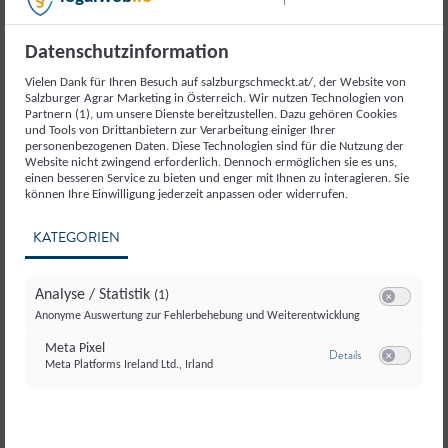
Christopher Hetz-Altenberger
Waidach 21, 5721 Piesendorf
Datenschutzinformation
csa-massage@sbg.at
www.chahofladen.at
Vielen Dank für Ihren Besuch auf salzburgschmeckt.at/, der Website von
Salzburger Agrar Marketing in Österreich. Wir nutzen Technologien von
Telefon:
+43 664 2778562
Partnern (1), um unsere Dienste bereitzustellen. Dazu gehören Cookies
und Tools von Drittanbietern zur Verarbeitung einiger Ihrer
personenbezogenen Daten. Diese Technologien sind für die Nutzung der
Website nicht zwingend erforderlich. Dennoch ermöglichen sie es uns,
einen besseren Service zu bieten und enger mit Ihnen zu interagieren. Sie
können Ihre Einwilligung jederzeit anpassen oder widerrufen.
Weitere Betriebe aus dem
Bezirk Pinzgau
KATEGORIEN
Analyse / Statistik
(1)
Switch zum E
Anonyme Auswertung zur Fehlerbehebung und Weiterentwicklung
Meta Pixel
zu Meta Pixel
Details
Meta Platforms Ireland Ltd., Irland
Switch zum E