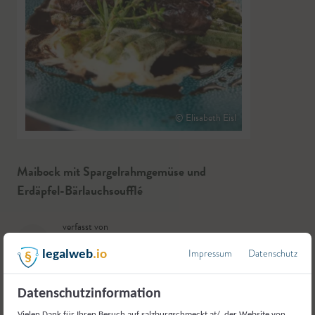
© Elisabeth Eisl
Maibock mit Spargelrahmgemüse und
Erdäpfel-Bärlauchsoufflé
verfasst von
LM
Ludwig Mayer
,
Andrelwirt, Rauris
Impressum
Datenschutz
legalweb
.io
Datenschutzinformation
Vielen Dank für Ihren Besuch auf salzburgschmeckt.at/, der Website von