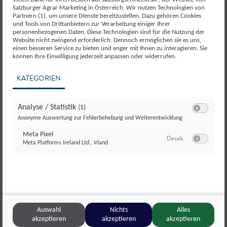
Salzburger Agrar Marketing in Österreich. Wir nutzen Technologien von
Partnern (1), um unsere Dienste bereitzustellen. Dazu gehören Cookies
und Tools von Drittanbietern zur Verarbeitung einiger Ihrer
personenbezogenen Daten. Diese Technologien sind für die Nutzung der
Website nicht zwingend erforderlich. Dennoch ermöglichen sie es uns,
einen besseren Service zu bieten und enger mit Ihnen zu interagieren. Sie
können Ihre Einwilligung jederzeit anpassen oder widerrufen.
KATEGORIEN
Analyse / Statistik
(1)
Switch zum E
Anonyme Auswertung zur Fehlerbehebung und Weiterentwicklung
Meta Pixel
zu Meta Pixel
Details
Meta Platforms Ireland Ltd., Irland
Switch zum E
Auswahl
Nichts
Alles
akzeptieren
akzeptieren
akzeptieren