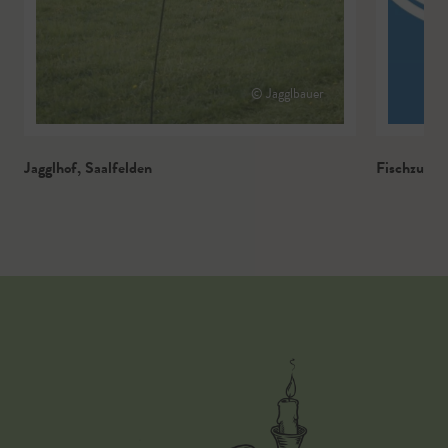
© Jagglbauer
Jagglhof
,
Saalfelden
Fischzucht