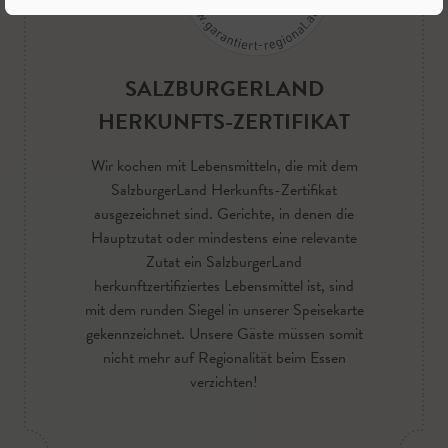
SALZBURGERLAND
HERKUNFTS-ZERTIFIKAT
Wir kochen mit Lebensmitteln, die mit dem
SalzburgerLand Herkunfts-Zertifikat
ausgezeichnet sind. Gerichte, in denen die
Hauptzutat oder mindestens eine relevante
Zutat ein SalzburgerLand
herkunftzertifiziertes Lebensmittel ist, sind
mit dem runden Siegel in unserer Speisekarte
gekennzeichnet. Unsere Gäste müssen somit
nicht mehr auf Regionalität beim Essen
verzichten!