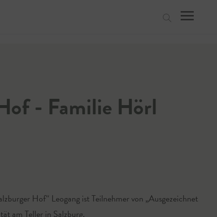
suchen
Hof - Familie Hörl
alzburger Hof“ Leogang ist Teilnehmer von „Ausgezeichnet
tät am Teller in Salzburg.