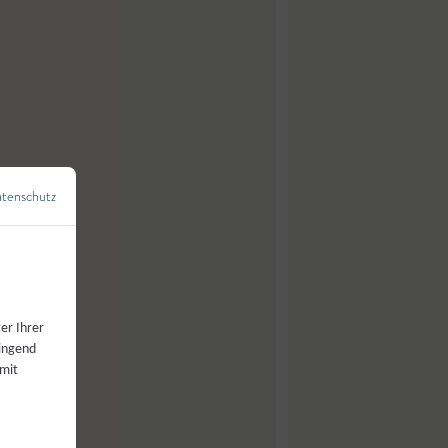
tenschutz
←
Zurück zur Übersicht
er Ihrer
wingend
 mit