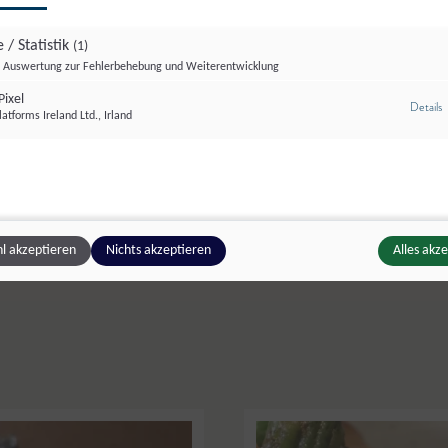
 / Statistik
(1)
Auswertung zur Fehlerbehebung und Weiterentwicklung
ixel
z
Details
atforms Ireland Ltd., Irland
r geht's zum Genusstage
l akzeptieren
Nichts akzeptieren
Alles akz