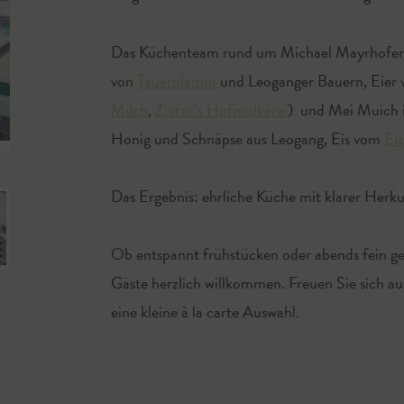
Das Küchenteam rund um Michael Mayrhofer s
von
Tauernlamm
und Leoganger Bauern, Eier
Milch
,
Ziefer´s Hofmolkerei
) und Mei Muich 
© Salzburger Hof
Honig und Schnäpse aus Leogang, Eis vom
Eis
Das Ergebnis: ehrliche Küche mit klarer Her
Ob entspannt frühstücken oder abends fein g
Gäste herzlich willkommen. Freuen Sie sich 
eine kleine à la carte Auswahl.