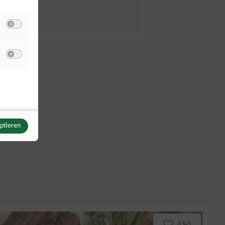
Switch zum Einwilligen bzw. Ablehnen der Kategorie Analyse / Statistik
u Meta Pixel
Switch zum Einwilligen bzw. Ablehnen des Dienstes Meta Pixel
buch
eptieren
4.50