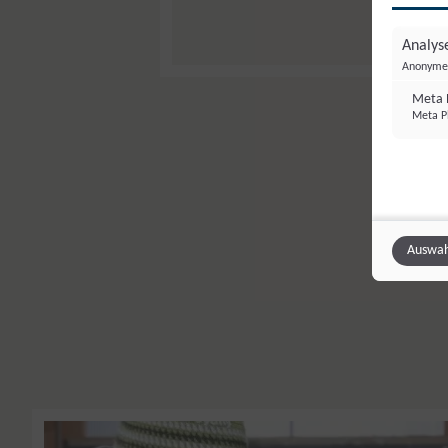
Analyse
Anonyme 
Meta P
Meta Pl
Hie
Auswah