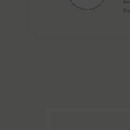
dür
Pro