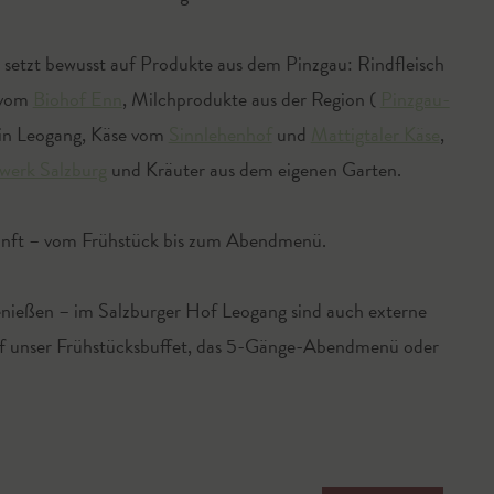
etzt bewusst auf Produkte aus dem Pinzgau: Rindfleisch
 vom
Biohof Enn
, Milchprodukte aus der Region (
Pinzgau-
in Leogang, Käse vom
Sinnlehenhof
und
Mattigtaler Käse
,
werk Salzburg
und Kräuter aus dem eigenen Garten.
kunft – vom Frühstück bis zum Abendmenü.
enießen – im Salzburger Hof Leogang sind auch externe
auf unser Frühstücksbuffet, das 5-Gänge-Abendmenü oder