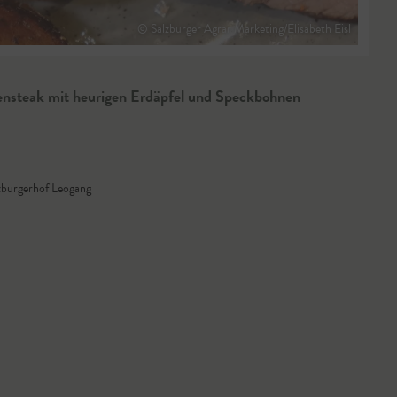
© Salzburger Agrar Marketing/Elisabeth Eisl
ensteak mit heurigen Erdäpfel und Speckbohnen
zburgerhof Leogang