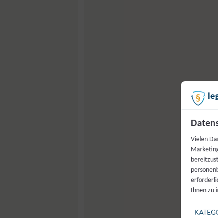
le
Datens
Vielen Da
Marketing
bereitzus
personenb
erforderl
Ihnen zu 
KATEG