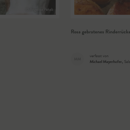
© Angelika Pehab
Rosa gebratenes Rinderrück
verfasst von
MM
Michael Mayerhofer
,
Sal