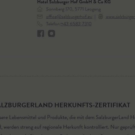
Hotel Salzburger Hof GmbH & Co KG
Sonnberg 170, 5771 Leogang
office@salzburgerhof.eu
|
www.salzburger
Telefon:
+43 6583 7310
ALZBURGERLAND HERKUNFTS-ZERTIFIKAT
ere Lebensmittel und Produkte, die mit dem SalzburgerLand He
d, werden streng auf regionale Herkunft kontrolliert. Nur geprüf