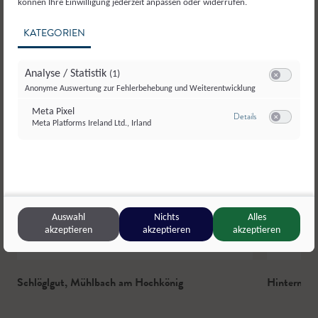
können Ihre Einwilligung jederzeit anpassen oder widerrufen.
KATEGORIEN
Analyse / Statistik
(1)
Switch zum E
Anonyme Auswertung zur Fehlerbehebung und Weiterentwicklung
Meta Pixel
zu Meta Pixel
Details
Meta Platforms Ireland Ltd., Irland
Switch zum E
Auswahl
Nichts
Alles
© Salzburger Agrar Marketing
akzeptieren
akzeptieren
akzeptieren
Schlöglgut
,
Mühlbach am Hochkönig
Hinterman