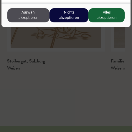
Auswahl
Nichts
Alles
akzeptieren
akzeptieren
akzeptieren
Stoibergut
,
Salzburg
Familie Sc
Weizen
Weizenvoll