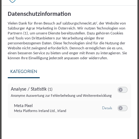
Weitere Produkte aus der
Kategorie
Datenschutzinformation
Getreide und
Vielen Dank für Ihren Besuch auf salzburgschmeckt.at/, der Website von
Salzburger Agrar Marketing in Österreich. Wir nutzen Technologien von
Getreideerzeugnisse
Partnern (1), um unsere Dienste bereitzustellen. Dazu gehören Cookies
und Tools von Drittanbietern zur Verarbeitung einiger Ihrer
personenbezogenen Daten. Diese Technologien sind für die Nutzung der
Website nicht zwingend erforderlich. Dennoch ermöglichen sie es uns,
einen besseren Service zu bieten und enger mit Ihnen zu interagieren. Sie
können Ihre Einwilligung jederzeit anpassen oder widerrufen.
KATEGORIEN
Analyse / Statistik
(1)
Switch zum E
Anonyme Auswertung zur Fehlerbehebung und Weiterentwicklung
Meta Pixel
zu Meta Pixel
Details
Meta Platforms Ireland Ltd., Irland
Switch zum E