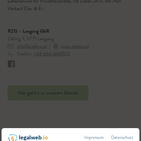
Lieferservice für Privathaushalte, SB Laden 24 h, Ab-Hof
Verkauf Die. & Fr.
RZG – Leogang GbR
Otting 7, 5771 Leogang
info@ziefers.at
|
www.ziefers.at
Telefon:
+43 664 4441172
Hier geht`s zu unserem Betrieb
Impressum
Datenschutz
legalweb
.io