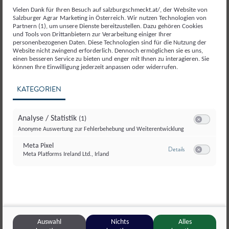
Getreide und
Getreideerzeugnisse
Vielen Dank für Ihren Besuch auf salzburgschmeckt.at/, der Website von
Salzburger Agrar Marketing in Österreich. Wir nutzen Technologien von
Partnern (1), um unsere Dienste bereitzustellen. Dazu gehören Cookies
und Tools von Drittanbietern zur Verarbeitung einiger Ihrer
personenbezogenen Daten. Diese Technologien sind für die Nutzung der
Website nicht zwingend erforderlich. Dennoch ermöglichen sie es uns,
einen besseren Service zu bieten und enger mit Ihnen zu interagieren. Sie
können Ihre Einwilligung jederzeit anpassen oder widerrufen.
KATEGORIEN
Analyse / Statistik
(1)
Switch zum E
Anonyme Auswertung zur Fehlerbehebung und Weiterentwicklung
Meta Pixel
zu Meta Pixel
Details
Meta Platforms Ireland Ltd., Irland
Switch zum E
Auswahl
Nichts
Alles