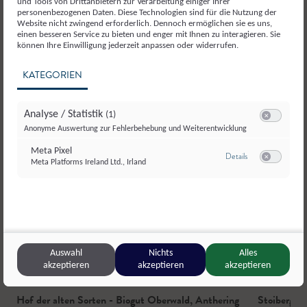
und Tools von Drittanbietern zur Verarbeitung einiger Ihrer
personenbezogenen Daten. Diese Technologien sind für die Nutzung der
Website nicht zwingend erforderlich. Dennoch ermöglichen sie es uns,
einen besseren Service zu bieten und enger mit Ihnen zu interagieren. Sie
können Ihre Einwilligung jederzeit anpassen oder widerrufen.
KATEGORIEN
Analyse / Statistik
(1)
Switch zum E
Anonyme Auswertung zur Fehlerbehebung und Weiterentwicklung
Meta Pixel
zu Meta Pixel
Details
Meta Platforms Ireland Ltd., Irland
Switch zum E
Auswahl
Nichts
Alles
akzeptieren
akzeptieren
akzeptieren
Hof der alten Sorten - Biogut Oberwald
,
Anthering
Stoibergut
,