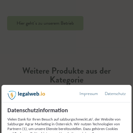
Hier geht`s zu unserem Betrieb
Weitere Produkte aus der
Kategorie
Getreide und
Impressum
Datenschutz
legalweb
.io
Getreideerzeugnisse
Datenschutzinformation
Vielen Dank für Ihren Besuch auf salzburgschmeckt.at/, der Website von
Salzburger Agrar Marketing in Österreich. Wir nutzen Technologien von
Partnern (1), um unsere Dienste bereitzustellen. Dazu gehören Cookies