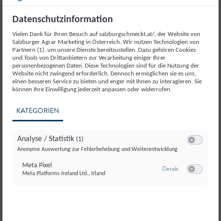
Kategorie
Datenschutzinformation
Getreide und
Vielen Dank für Ihren Besuch auf salzburgschmeckt.at/, der Website von
Salzburger Agrar Marketing in Österreich. Wir nutzen Technologien von
Getreideerzeugnisse
Partnern (1), um unsere Dienste bereitzustellen. Dazu gehören Cookies
und Tools von Drittanbietern zur Verarbeitung einiger Ihrer
personenbezogenen Daten. Diese Technologien sind für die Nutzung der
Website nicht zwingend erforderlich. Dennoch ermöglichen sie es uns,
einen besseren Service zu bieten und enger mit Ihnen zu interagieren. Sie
können Ihre Einwilligung jederzeit anpassen oder widerrufen.
KATEGORIEN
Analyse / Statistik
(1)
Switch zum E
Anonyme Auswertung zur Fehlerbehebung und Weiterentwicklung
Meta Pixel
zu Meta Pixel
Details
Meta Platforms Ireland Ltd., Irland
Switch zum E