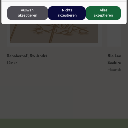
Auswahl
Nichts
Alles
akzeptieren
akzeptieren
akzeptieren
Schoberhof
,
St. Andrä
Bio Land
Dinkel
Seekirchen
Haunsberg