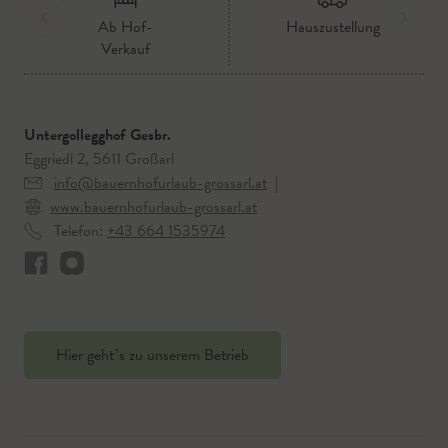
Ab Hof-
Hauszustellung
Verkauf
Untergollegghof Gesbr.
Eggriedl 2, 5611 Großarl
info@bauernhofurlaub-grossarl.at
|
www.bauernhofurlaub-grossarl.at
Telefon:
+43 664 1535974
Hier geht`s zu unserem Betrieb