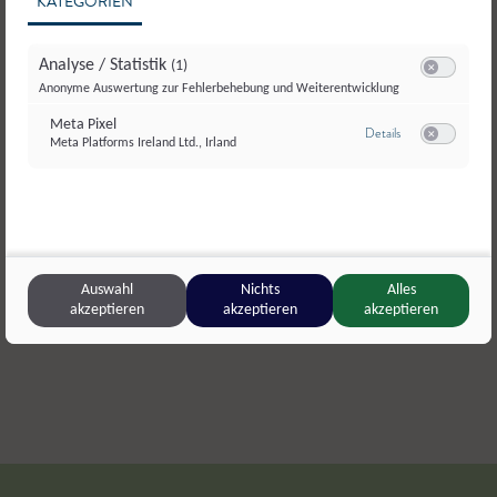
KATEGORIEN
Analyse / Statistik
(1)
Switch zum E
Anonyme Auswertung zur Fehlerbehebung und Weiterentwicklung
Meta Pixel
zu Meta Pixel
Details
Meta Platforms Ireland Ltd., Irland
Switch zum E
Scharlern
,
Hollersbach
Kernbauer 
Vogelbeerbrand
Spezialbrä
Auswahl
Nichts
Alles
akzeptieren
akzeptieren
akzeptieren