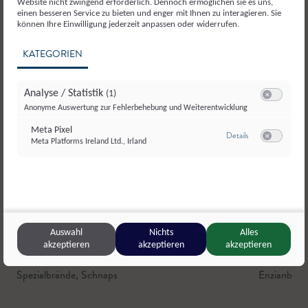
Website nicht zwingend erforderlich. Dennoch ermöglichen sie es uns,
einen besseren Service zu bieten und enger mit Ihnen zu interagieren. Sie
können Ihre Einwilligung jederzeit anpassen oder widerrufen.
KATEGORIEN
Analyse / Statistik
(1)
Switch zum E
Anonyme Auswertung zur Fehlerbehebung und Weiterentwicklung
Meta Pixel
zu Meta Pixel
Details
Meta Platforms Ireland Ltd., Irland
Switch zum E
Auswahl
Nichts
Alles
akzeptieren
akzeptieren
akzeptieren
Kernbauer & Kernei’s Mostheuriger
,
Anthering
Maurachh
Spezialbrände
,
Schnaps
Enzianbran