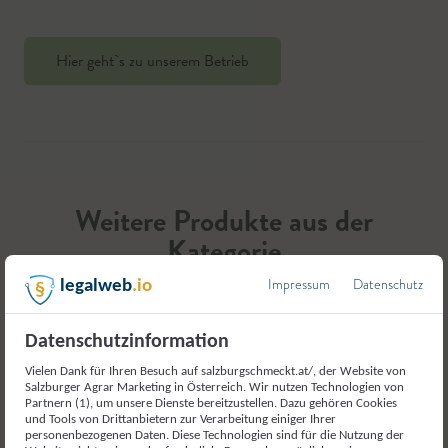
Hier geht`s zu unserem Betrieb
Weitere Produkte aus der
Kategorie
Alkoholische Getränke
Impressum
Datenschutz
legalweb
.io
Datenschutzinformation
Vielen Dank für Ihren Besuch auf salzburgschmeckt.at/, der Website von
Salzburger Agrar Marketing in Österreich. Wir nutzen Technologien von
Partnern (1), um unsere Dienste bereitzustellen. Dazu gehören Cookies
und Tools von Drittanbietern zur Verarbeitung einiger Ihrer
personenbezogenen Daten. Diese Technologien sind für die Nutzung der