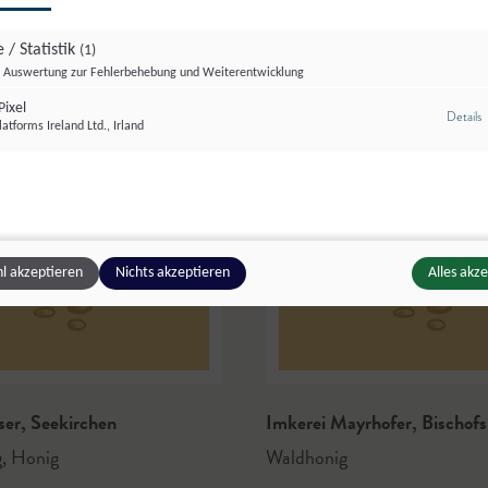
 / Statistik
(1)
Auswertung zur Fehlerbehebung und Weiterentwicklung
ixel
z
Details
atforms Ireland Ltd., Irland
l akzeptieren
Nichts akzeptieren
Alles akz
ser
,
Seekirchen
Imkerei Mayrhofer
,
Bischofs
g
,
Honig
Waldhonig