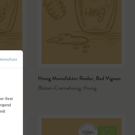
tenschutz
←
Zurück zur Übersicht
Land Ei
,
Honig Manufaktur Roider
,
Bad Vigaun
Blüten-Cremehonig
,
Honig
er Ihrer
wingend
 mit