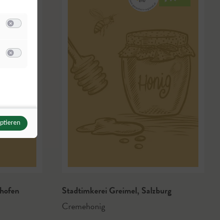
Switch zum Einwilligen bzw. Ablehnen der Kategorie Analyse / Statistik
u Meta Pixel
Switch zum Einwilligen bzw. Ablehnen des Dienstes Meta Pixel
eptieren
hofen
Stadtimkerei Greimel
,
Salzburg
Cremehonig