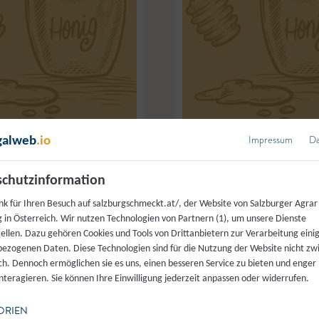
Impressum
Da
galweb
.io
chutzinformation
 Landwirtschaftsbetrieb
Bauer am Bichl - Salzburger
ck
Oberndorf
nk für Ihren Besuch auf salzburgschmeckt.at/, der Website von Salzburger Agrar
 in Österreich. Wir nutzen Technologien von Partnern (1), um unsere Dienste
g
,
Honig
Blütenhonig
tellen. Dazu gehören Cookies und Tools von Drittanbietern zur Verarbeitung einig
ezogenen Daten. Diese Technologien sind für die Nutzung der Website nicht z
ich. Dennoch ermöglichen sie es uns, einen besseren Service zu bieten und enger
interagieren. Sie können Ihre Einwilligung jederzeit anpassen oder widerrufen.
ORIEN