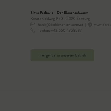
Slavo Petkovic - Der Bienenschwarm
Kreuzbrücklweg 9 / 8 , 5020 Salzburg
honig@derbienenschwarm.at
|
www.derbi
Telefon:
+43 660 4358587
Hier geht`s zu unserem Betrieb