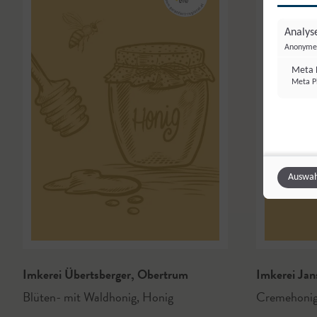
Analyse
Anonyme 
Meta P
Meta Pl
Auswah
Imkerei Übertsberger
,
Obertrum
Imkerei Jan
Blüten- mit Waldhonig
,
Honig
Cremehoni