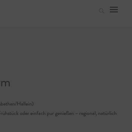
suchen
rm
sbethen/Hallein)
Frühstück oder einfach pur genießen – regional, natürlich