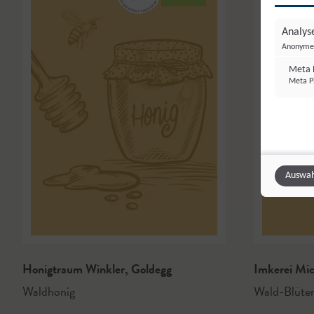
Analyse
Anonyme 
Meta P
Meta Pl
Auswah
Honigtraum Winkler
,
Goldegg
Imkerei Mi
Waldhonig
Wald-Blüte