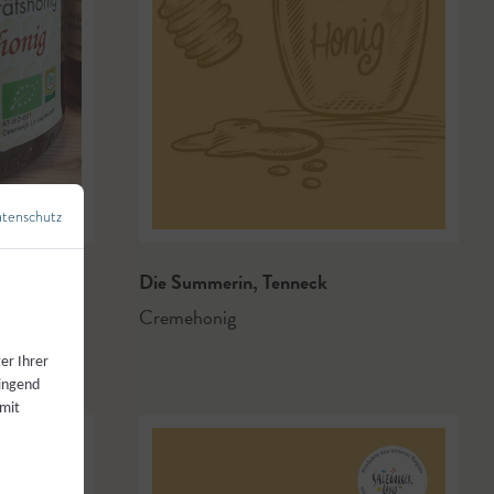
© Bründl
tenschutz
←
Zurück zur Übersicht
Die Summerin
,
Tenneck
Cremehonig
er Ihrer
wingend
 mit