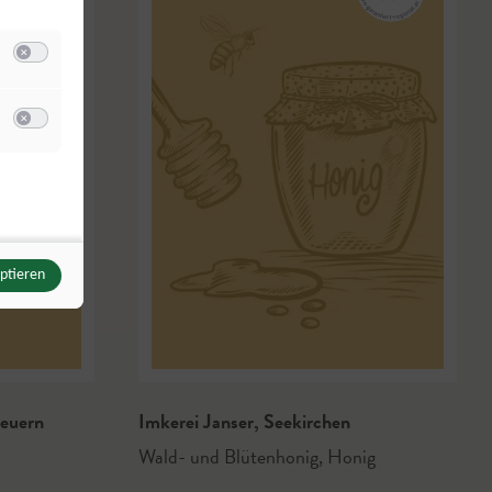
Switch zum Einwilligen bzw. Ablehnen der Kategorie Analyse / Statistik
u Meta Pixel
Switch zum Einwilligen bzw. Ablehnen des Dienstes Meta Pixel
eptieren
euern
Imkerei Janser
,
Seekirchen
Wald- und Blütenhonig
,
Honig