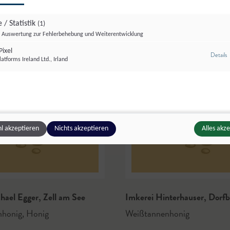
 / Statistik
(1)
Auswertung zur Fehlerbehebung und Weiterentwicklung
ixel
z
Details
atforms Ireland Ltd., Irland
l akzeptieren
Nichts akzeptieren
Alles akz
chael Egger
,
Zell am See
Imkerei Hinterhauser
,
Dorfb
nhonig
,
Honig
Weißtannenhonig