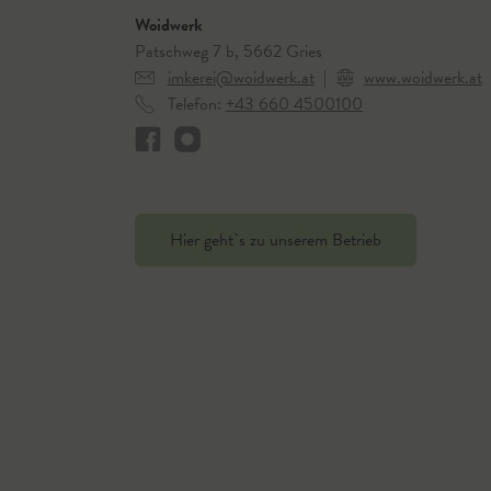
Woidwerk
Patschweg 7 b, 5662 Gries
imkerei@woidwerk.at
|
www.woidwerk.at
Telefon:
+43 660 4500100
Hier geht`s zu unserem Betrieb