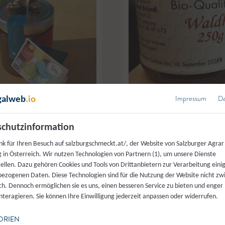
© Mösl
Impressum
Da
galweb
.io
kerei Mösl &
Bio-Imkerei Bründl
,
Leogang
chutzinformation
TROAD
,
Seekirchen
Waldhonig
nk für Ihren Besuch auf salzburgschmeckt.at/, der Website von Salzburger Agrar
 in Österreich. Wir nutzen Technologien von Partnern (1), um unsere Dienste
Blütenhonig
,
Honig
tellen. Dazu gehören Cookies und Tools von Drittanbietern zur Verarbeitung einig
ezogenen Daten. Diese Technologien sind für die Nutzung der Website nicht z
ich. Dennoch ermöglichen sie es uns, einen besseren Service zu bieten und enger
interagieren. Sie können Ihre Einwilligung jederzeit anpassen oder widerrufen.
ORIEN