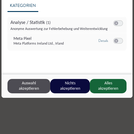
KATEGORIEN
Analyse / Statistik
(1)
Switch zum E
Anonyme Auswertung zur Fehlerbehebung und Weiterentwicklung
Meta Pixel
zu Meta Pixel
Details
Meta Platforms Ireland Ltd., Irland
Switch zum E
Waldhof Kösslergut
,
Zederhaus
Imkerei Ro
Blütenhonig
Blüten- mi
Auswahl
Nichts
Alles
akzeptieren
akzeptieren
akzeptieren