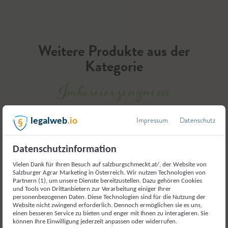
Weitere Produkte aus der
Kategorie
Imkereierzeugnisse
Impressum
Datenschutz
legalweb
.io
Datenschutzinformation
Vielen Dank für Ihren Besuch auf salzburgschmeckt.at/, der Website von
Salzburger Agrar Marketing in Österreich. Wir nutzen Technologien von
Partnern (1), um unsere Dienste bereitzustellen. Dazu gehören Cookies
und Tools von Drittanbietern zur Verarbeitung einiger Ihrer
personenbezogenen Daten. Diese Technologien sind für die Nutzung der
Website nicht zwingend erforderlich. Dennoch ermöglichen sie es uns,
einen besseren Service zu bieten und enger mit Ihnen zu interagieren. Sie
können Ihre Einwilligung jederzeit anpassen oder widerrufen.