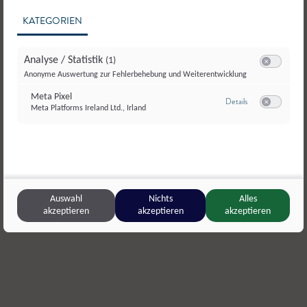
KATEGORIEN
Analyse / Statistik
(1)
Switch zum E
Anonyme Auswertung zur Fehlerbehebung und Weiterentwicklung
Meta Pixel
zu Meta Pixel
Details
Meta Platforms Ireland Ltd., Irland
Switch zum E
Imkerei Mayrhofer
,
Bischofshofen
Imker Kas
Blütenhonig
Cremehon
Auswahl
Nichts
Alles
akzeptieren
akzeptieren
akzeptieren