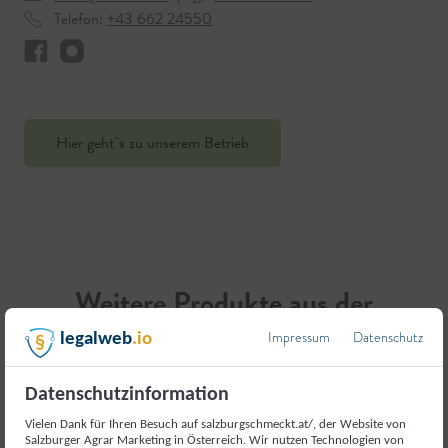
Telefon:
+43 662 24550
Hier geht`s zu unserem Betrieb
Weitere Produkte aus der
Kategorie
Impressum
Datenschutz
legalweb
.io
Milch und Milcherzeugnisse
Datenschutzinformation
Vielen Dank für Ihren Besuch auf salzburgschmeckt.at/, der Website von
Salzburger Agrar Marketing in Österreich. Wir nutzen Technologien von