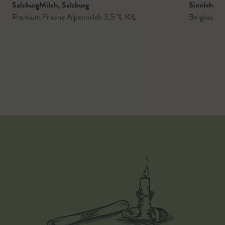
SalzburgMilch
,
Salzburg
Sinnlehen
,
Premium Frische Alpenmilch 3,5 % 10L
Bergkäse
,
H