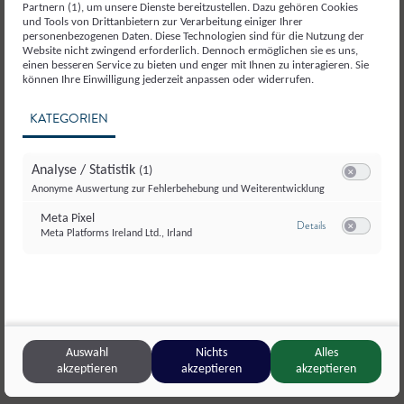
Partnern (1), um unsere Dienste bereitzustellen. Dazu gehören Cookies
und Tools von Drittanbietern zur Verarbeitung einiger Ihrer
personenbezogenen Daten. Diese Technologien sind für die Nutzung der
Website nicht zwingend erforderlich. Dennoch ermöglichen sie es uns,
einen besseren Service zu bieten und enger mit Ihnen zu interagieren. Sie
können Ihre Einwilligung jederzeit anpassen oder widerrufen.
KATEGORIEN
Analyse / Statistik
(1)
Switch zum E
Anonyme Auswertung zur Fehlerbehebung und Weiterentwicklung
Meta Pixel
zu Meta Pixel
Details
Meta Platforms Ireland Ltd., Irland
Switch zum E
© SalzburgMilch
© 
Auswahl
Nichts
Alles
akzeptieren
akzeptieren
akzeptieren