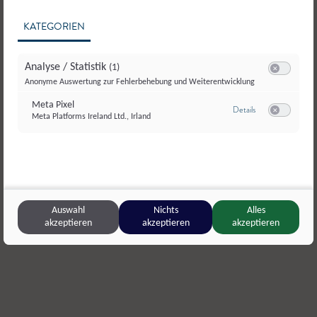
KATEGORIEN
Analyse / Statistik
(1)
Switch zum E
Anonyme Auswertung zur Fehlerbehebung und Weiterentwicklung
Meta Pixel
zu Meta Pixel
Details
Meta Platforms Ireland Ltd., Irland
Switch zum E
© Buachbergers Mili
Buachberger’s Mili
,
Mattsee
SalzburgM
Rohmilch
Premium S
Auswahl
Nichts
Alles
akzeptieren
akzeptieren
akzeptieren