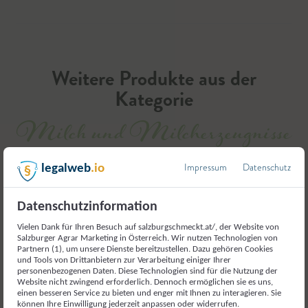
Weitere Produkte aus der
Kategorie
Milch und Milcherzeugnisse
Impressum
Datenschutz
legalweb
.io
Datenschutzinformation
Vielen Dank für Ihren Besuch auf salzburgschmeckt.at/, der Website von
Salzburger Agrar Marketing in Österreich. Wir nutzen Technologien von
Partnern (1), um unsere Dienste bereitzustellen. Dazu gehören Cookies
und Tools von Drittanbietern zur Verarbeitung einiger Ihrer
personenbezogenen Daten. Diese Technologien sind für die Nutzung der
Website nicht zwingend erforderlich. Dennoch ermöglichen sie es uns,
einen besseren Service zu bieten und enger mit Ihnen zu interagieren. Sie
können Ihre Einwilligung jederzeit anpassen oder widerrufen.