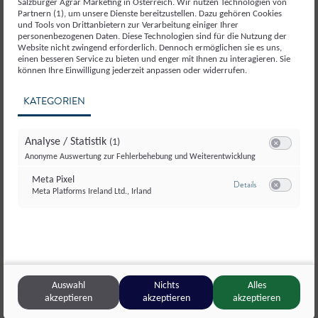
Salzburger Agrar Marketing in Österreich. Wir nutzen Technologien von
Partnern (1), um unsere Dienste bereitzustellen. Dazu gehören Cookies
und Tools von Drittanbietern zur Verarbeitung einiger Ihrer
personenbezogenen Daten. Diese Technologien sind für die Nutzung der
Website nicht zwingend erforderlich. Dennoch ermöglichen sie es uns,
einen besseren Service zu bieten und enger mit Ihnen zu interagieren. Sie
können Ihre Einwilligung jederzeit anpassen oder widerrufen.
KATEGORIEN
Analyse / Statistik
(1)
Switch zum E
Anonyme Auswertung zur Fehlerbehebung und Weiterentwicklung
Meta Pixel
zu Meta Pixel
Details
Meta Platforms Ireland Ltd., Irland
Switch zum E
Auswahl
Nichts
Alles
akzeptieren
akzeptieren
akzeptieren
© Salzburger Agrar Marketing/Manuel Horn