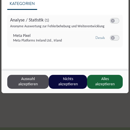
KATEGORIEN
Analyse / Statistik
(1)
Switch zum E
Anonyme Auswertung zur Fehlerbehebung und Weiterentwicklung
Meta Pixel
zu Meta Pixel
Details
Meta Platforms Ireland Ltd., Irland
Switch zum E
Krapfbauer
,
Hintersee
Jagglhof
,
Sa
Eier
,
Eier
Eier
,
Eier
Auswahl
Nichts
Alles
akzeptieren
akzeptieren
akzeptieren