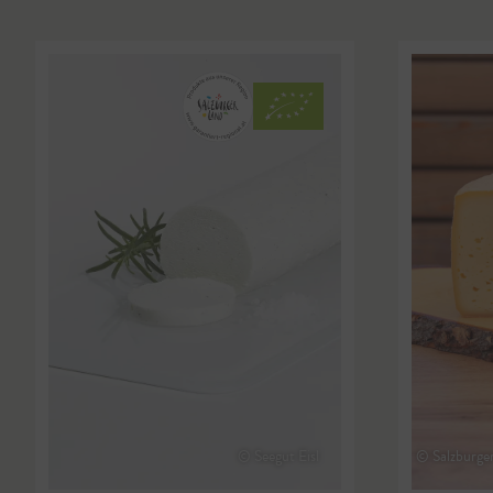
© Seegut Eisl
© Salzburge