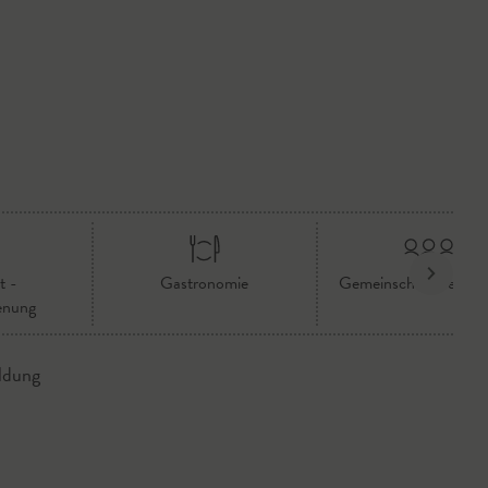
t -
Gastronomie
Gemeinschaftsverpfl
enung
ldung