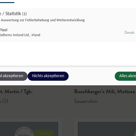
 / Statistik
(1)
Auswertung zur Fehlerbehebung und Weiterentwicklung
ixel
z
Details
atforms Ireland Ltd., Irland
© Buachber
l akzeptieren
Nichts akzeptieren
Alles akz
t. Martin / Tgb.
Buachberger’s Mili
,
Mattsee
n Öl
Sauerrahm