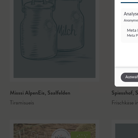
Analyse
Anonyme 
Meta P
Meta Pl
Auswah
Misssi AlpenEis
,
Saalfelden
Spiesshof
,
S
Tiramisueis
Frischkäse i