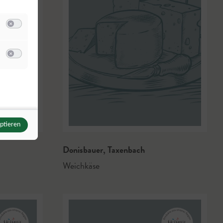
Switch zum Einwilligen bzw. Ablehnen der Kategorie Analyse / Statistik
u Meta Pixel
Switch zum Einwilligen bzw. Ablehnen des Dienstes Meta Pixel
gers Mili
eptieren
Donisbauer
,
Taxenbach
Weichkäse