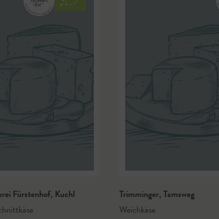
rei Fürstenhof
,
Kuchl
Trimminger
,
Tamsweg
hnittkäse
Weichkäse