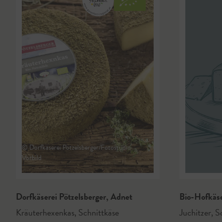
© Dorfkäserei Pötzelsberger/Fotostudio
Vorbild
Dorfkäserei Pötzelsberger
,
Adnet
Bio-Hofkäse
Kräuterhexenkas
,
Schnittkäse
Juchitzer
,
Sc