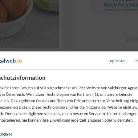
ger Agrar Marketing/wildbild.at
© Salz
Impressum
Da
galweb
.io
engut
,
Pfarrwerfen
SalzburgMilch
,
Salzburg
ln in Öl
,
Frischkäse
Premium Frischkäse 60% N
chutzinformation
nk für Ihren Besuch auf salzburgschmeckt.at/, der Website von Salzburger Agrar
 in Österreich. Wir nutzen Technologien von Partnern (1), um unsere Dienste
tellen. Dazu gehören Cookies und Tools von Drittanbietern zur Verarbeitung einig
ezogenen Daten. Diese Technologien sind für die Nutzung der Website nicht z
ich. Dennoch ermöglichen sie es uns, einen besseren Service zu bieten und enger
interagieren. Sie können Ihre Einwilligung jederzeit anpassen oder widerrufen.
ORIEN