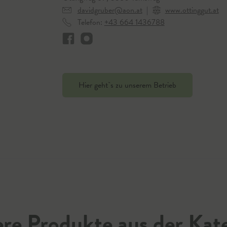
davidgruber@aon.at
|
www.ottinggut.at
Telefon:
+43 664 1436788
Hier geht`s zu unserem Betrieb
re Produkte aus der Kat