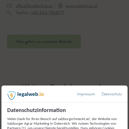
office@mitterhub.at
|
www.mitterhub.at
Telefon:
+43 664 7868717
Hier geht`s zu unserem Betrieb
Weitere Produkte aus der
Kategorie
Impressum
Datenschutz
legalweb
.io
Fleisch und Fleischerzeugnisse
Datenschutzinformation
Vielen Dank für Ihren Besuch auf salzburgschmeckt.at/, der Website von
Salzburger Agrar Marketing in Österreich. Wir nutzen Technologien von
Partnern (1), um unsere Dienste bereitzustellen. Dazu gehören Cookies