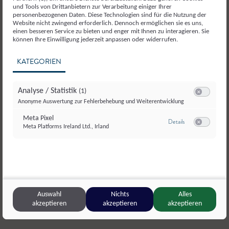
und Tools von Drittanbietern zur Verarbeitung einiger Ihrer
personenbezogenen Daten. Diese Technologien sind für die Nutzung der
Website nicht zwingend erforderlich. Dennoch ermöglichen sie es uns,
einen besseren Service zu bieten und enger mit Ihnen zu interagieren. Sie
können Ihre Einwilligung jederzeit anpassen oder widerrufen.
KATEGORIEN
Analyse / Statistik
(1)
Switch zum E
Anonyme Auswertung zur Fehlerbehebung und Weiterentwicklung
Meta Pixel
zu Meta Pixel
Details
Meta Platforms Ireland Ltd., Irland
Switch zum E
Auswahl
Nichts
Alles
akzeptieren
akzeptieren
akzeptieren