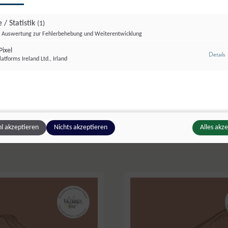
 / Statistik
(1)
Auswertung zur Fehlerbehebung und Weiterentwicklung
ixel
z
Details
atforms Ireland Ltd., Irland
© Sonnenhuab
Sonnenhuab
,
St. Veit
Seppengut
,
Anthering
Rindfleisch
Bio-Pute
l akzeptieren
Nichts akzeptieren
Alles akz