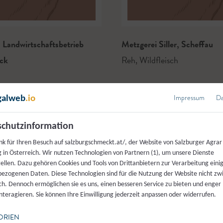
 Landwirtschaftsbetrieb
Metzgerei Siller
,
Scheffau
ck
Reh
,
Wildfleisch
Impressum
Da
galweb
.io
chutzinformation
nk für Ihren Besuch auf salzburgschmeckt.at/, der Website von Salzburger Agrar
 in Österreich. Wir nutzen Technologien von Partnern (1), um unsere Dienste
tellen. Dazu gehören Cookies und Tools von Drittanbietern zur Verarbeitung einig
ezogenen Daten. Diese Technologien sind für die Nutzung der Website nicht z
ich. Dennoch ermöglichen sie es uns, einen besseren Service zu bieten und enger
interagieren. Sie können Ihre Einwilligung jederzeit anpassen oder widerrufen.
ORIEN