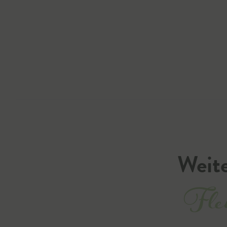
Weite
Flei