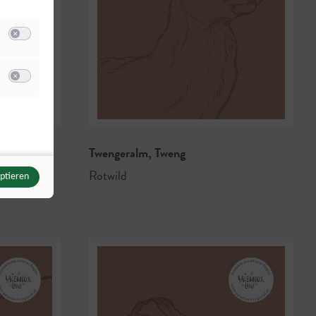
Switch zum Einwilligen bzw. Ablehnen der Kategorie Analyse / Statistik
u Meta Pixel
Switch zum Einwilligen bzw. Ablehnen des Dienstes Meta Pixel
Twengeralm
,
Tweng
Rotwild
eptieren