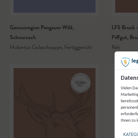
Genussregion Pongauer Wild
,
LFS Bruck -
Schwarzach
Piffgut
,
Bru
Hubertus Gulaschsuppe
,
Fertiggericht
Reh
le
Datens
Vielen Da
Marketing
bereitzus
personenb
erforderl
Ihnen zu 
KATEG