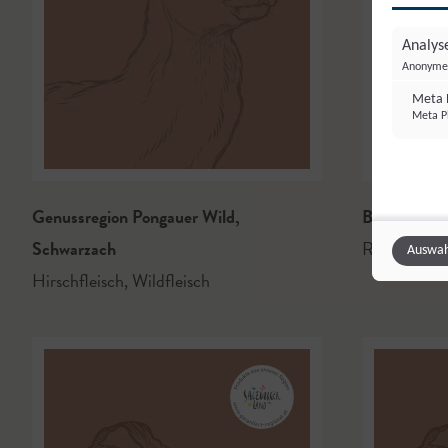
Analyse
Anonyme 
Meta P
Meta Pl
Genussregion Pongauer Wild
,
Bauernhof 
Schwarzach
Rindfleisch
,
Auswah
Hirschfleisch
,
Wildfleisch