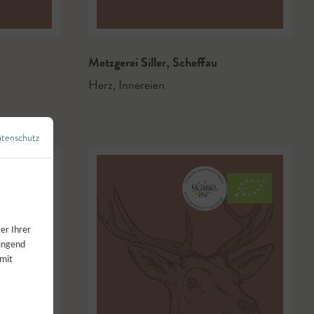
Metzgerei Siller
,
Scheffau
Herz
,
Innereien
tenschutz
←
Zurück zur Übersicht
er Ihrer
wingend
 mit