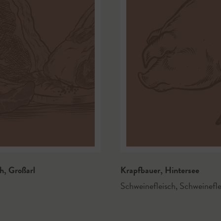
ch
,
Großarl
Krapfbauer
,
Hintersee
Schweinefleisch
,
Schweinefle