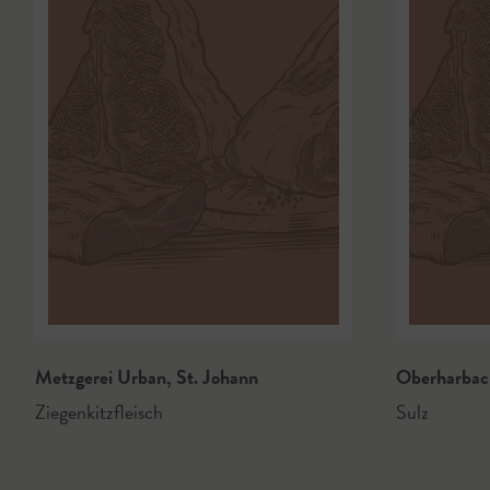
Metzgerei Urban
,
St. Johann
Oberharba
Ziegenkitzfleisch
Sulz