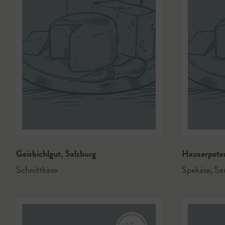
Geisbichlgut
,
Salzburg
Hauserpete
Schnittkäse
Spekäse
,
Sau