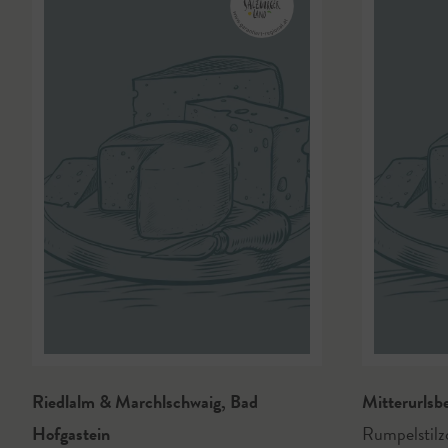
Riedlalm & Marchlschwaig
,
Bad
Mitterurlsb
Hofgastein
Rumpelstil