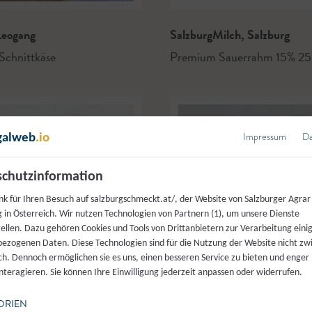
eogang
SalzburgMilch
,
Salzburg
Schnittkäse
Premium Sauerrahm 15% 2
Impressum
Da
galweb
.io
chutzinformation
nk für Ihren Besuch auf salzburgschmeckt.at/, der Website von Salzburger Agrar
 in Österreich. Wir nutzen Technologien von Partnern (1), um unsere Dienste
tellen. Dazu gehören Cookies und Tools von Drittanbietern zur Verarbeitung einig
ezogenen Daten. Diese Technologien sind für die Nutzung der Website nicht z
ich. Dennoch ermöglichen sie es uns, einen besseren Service zu bieten und enger
interagieren. Sie können Ihre Einwilligung jederzeit anpassen oder widerrufen.
ORIEN