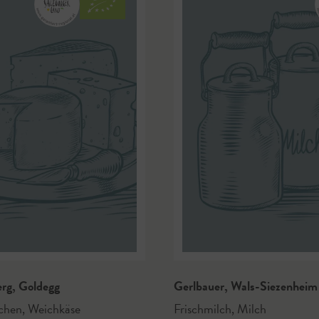
erg
,
Goldegg
Gerlbauer
,
Wals-Siezenheim
zchen
,
Weichkäse
Frischmilch
,
Milch