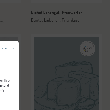
Biohof Lehengut
,
Pfarrwerfen
50g
Buntes Laibchen
,
Frischkäse
tenschutz
←
Zurück zur Übersicht
er Ihrer
wingend
 mit