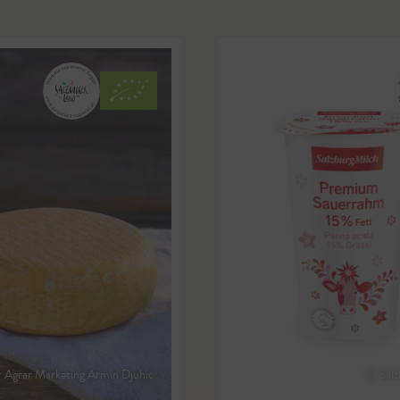
r Agrar Marketing Armin Djuhic
© Salz