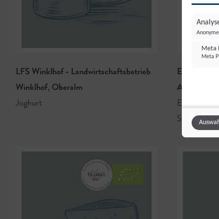
Analyse
Anonyme 
Meta P
Meta Pl
LFS Winklhof - Landwirtschaftsbetrieb
Eisl Bio-Sc
Winklhof
,
Oberalm
Abersee
Joghurt
EISL Schafk
Schnittlau
Auswah