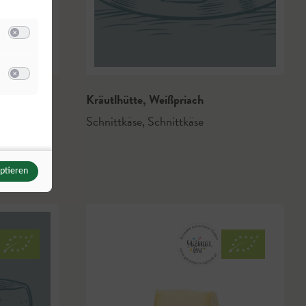
wildbild.at
Switch zum Einwilligen bzw. Ablehnen der Kategorie Analyse / Statistik
u Meta Pixel
Switch zum Einwilligen bzw. Ablehnen des Dienstes Meta Pixel
ng
Kräutlhütte
,
Weißpriach
Schnittkäse
,
Schnittkäse
eptieren