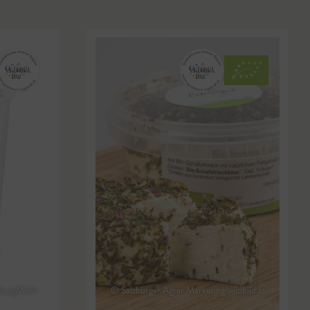
burgMilch
© Salzburger Agrar Marketing/wildbild.at