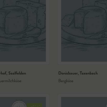
rhof
,
Saalfelden
Donisbauer
,
Taxenbach
ermilchkäse
Bergkäse