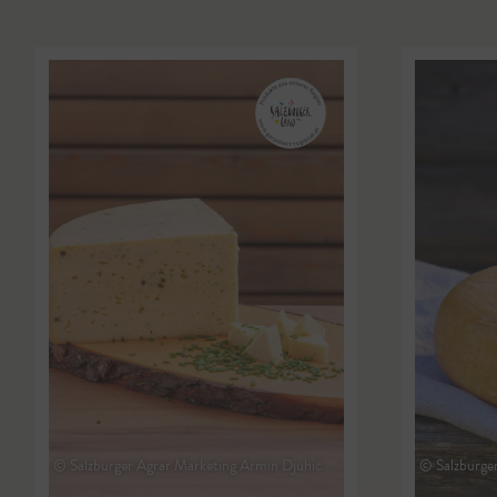
© Salzburger Agrar Marketing Armin Djuhic
© Salzburge