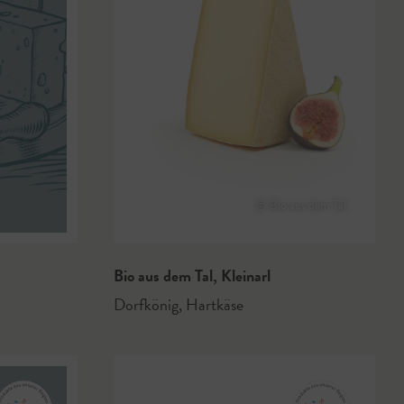
© Bio aus dem Tal
Bio aus dem Tal
,
Kleinarl
Dorfkönig
,
Hartkäse