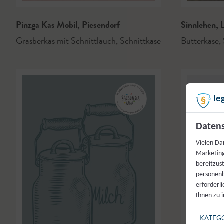
Pinzga Kas Mobil
,
Piesendorf
Sinnlehen
,
L
Grasberkas mit Schnittlauch
,
Schnittkäse
Butterkäse
,
le
Datens
Vielen Da
Marketing
bereitzus
personenb
erforderl
Ihnen zu 
KATEG