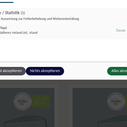
 / Statistik
(1)
© Seegut Eisl
© 
Auswertung zur Fehlerbehebung und Weiterentwicklung
ixel
z
Details
atforms Ireland Ltd., Irland
hafmilch-Spezialitäten
,
Ziefer’s Hofmolkerei
,
Leoga
Topfen
äse - Rollen Bio -
ch
,
Frischkäse
l akzeptieren
Nichts akzeptieren
Alles akz