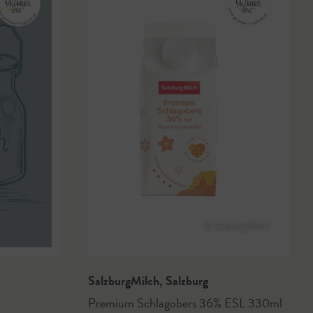
© SalzburgMilch
SalzburgMilch
,
Salzburg
Premium Schlagobers 36% ESL 330ml