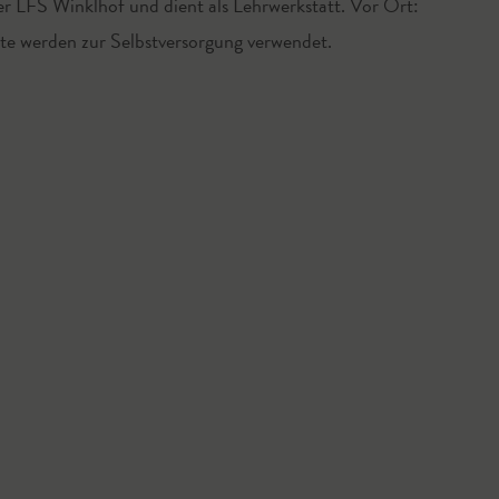
er LFS Winklhof und dient als Lehrwerkstatt. Vor Ort:
kte werden zur Selbstversorgung verwendet.