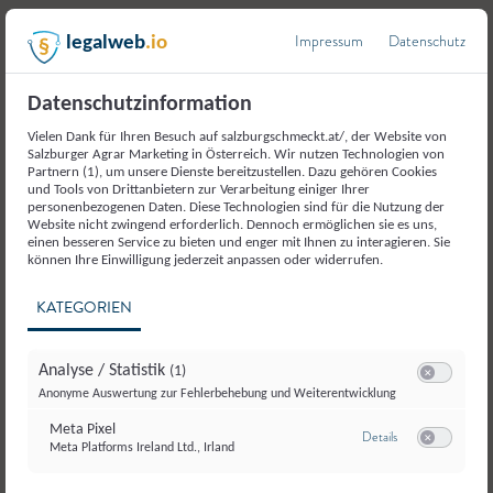
Impressum
Datenschutz
legalweb
.io
Weitere Produkte aus der
Datenschutzinformation
Kategorie
Vielen Dank für Ihren Besuch auf salzburgschmeckt.at/, der Website von
Salzburger Agrar Marketing in Österreich. Wir nutzen Technologien von
Fisch/Krebstiere und -
Partnern (1), um unsere Dienste bereitzustellen. Dazu gehören Cookies
und Tools von Drittanbietern zur Verarbeitung einiger Ihrer
personenbezogenen Daten. Diese Technologien sind für die Nutzung der
erzeugnisse
Website nicht zwingend erforderlich. Dennoch ermöglichen sie es uns,
einen besseren Service zu bieten und enger mit Ihnen zu interagieren. Sie
können Ihre Einwilligung jederzeit anpassen oder widerrufen.
KATEGORIEN
Analyse / Statistik
(1)
Switch zum E
Anonyme Auswertung zur Fehlerbehebung und Weiterentwicklung
Meta Pixel
zu Meta Pixel
Details
Meta Platforms Ireland Ltd., Irland
Switch zum E