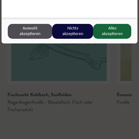
Auswahl
Nichts
Alles
akzeptieren
akzeptieren
akzeptieren
Fischzucht Kehlbach
,
Saalfelden
Ennsmann
Regenbogenforelle - Besatzfisch
,
Fisch oder
Forelle
Fischprodukt