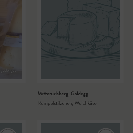
tjudengut
Mitterurlsberg
,
Goldegg
Rumpelstilzchen
,
Weichkäse