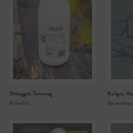
© Netzwerk Kulinarikwildbild.at
Ottinggut
,
Tamsweg
Karlgut
,
Ho
Rohmilch
Bauernkäse 