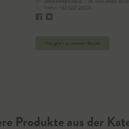
office@seegut-eisl.at
|
www.seegut-eisl.at
Telefon:
+43 6227 28028
Hier geht`s zu unserem Betrieb
re Produkte aus der Kat