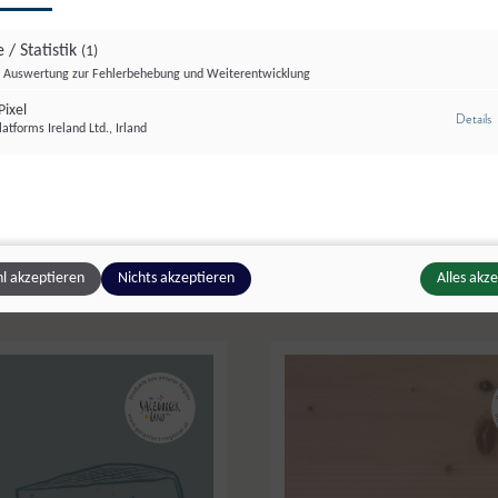
 / Statistik
(1)
Auswertung zur Fehlerbehebung und Weiterentwicklung
ixel
z
Details
atforms Ireland Ltd., Irland
 Landwirtschaftsbetrieb
Kräutlhütte
,
Weißpriach
ck
Frischkäse
ubereitungen
l akzeptieren
Nichts akzeptieren
Alles akz