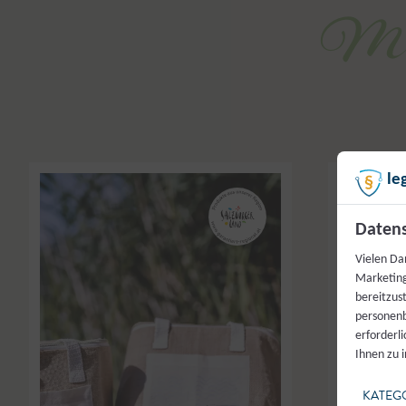
Mil
le
Datens
Vielen Da
Marketing
bereitzus
personenb
erforderl
Ihnen zu 
KATEG