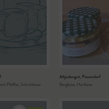
© Al
f
Altjudengut
,
Piesendorf
mit Pfeffer
,
Schnittkäse
Bergkäse
,
Hartkäse