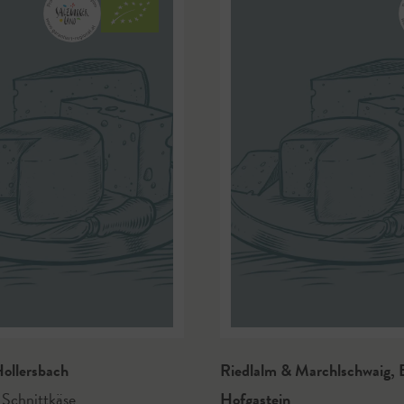
ollersbach
Riedlalm & Marchlschwaig
,
Schnittkäse
Hofgastein