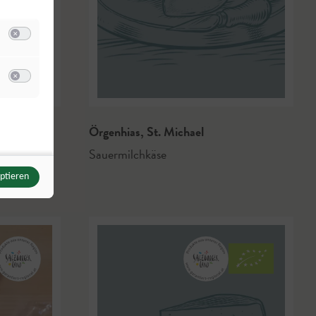
Switch zum Einwilligen bzw. Ablehnen der Kategorie Analyse / Statistik
u Meta Pixel
Switch zum Einwilligen bzw. Ablehnen des Dienstes Meta Pixel
Örgenhias
,
St. Michael
Sauermilchkäse
eptieren