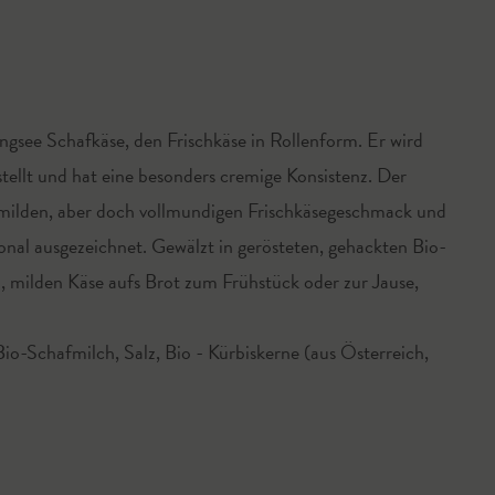
angsee Schafkäse, den Frischkäse in Rollenform. Er wird
ellt und hat eine besonders cremige Konsistenz. Der
 milden, aber doch vollmundigen Frischkäsegeschmack und
onal ausgezeichnet. Gewälzt in gerösteten, gehackten Bio-
en, milden Käse aufs Brot zum Frühstück oder zur Jause,
o-Schafmilch, Salz, Bio - Kürbiskerne (aus Österreich,