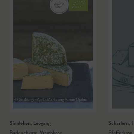
© Salzburger Agrar Marketing Armin Djuhic
Sinnlehen
,
Leogang
Scharlern
,
H
Bärlauchkäse
,
Weichkäse
Pfefferkäse
,