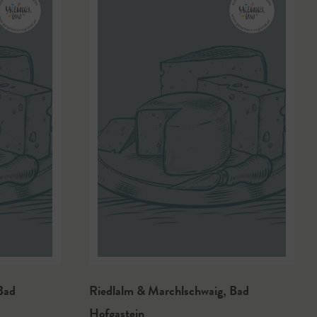
Bad
Riedlalm & Marchlschwaig
,
Bad
Hofgastein