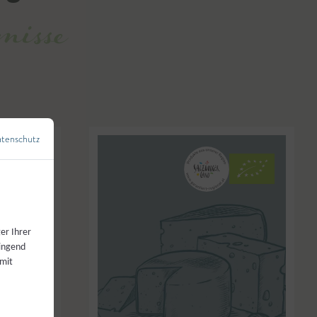
isse
tenschutz
←
Zurück zur Übersicht
er Ihrer
wingend
 mit