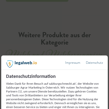
Weitere Produkte aus der
Kategorie
Milch und Milcherzeugnisse
Impressum
Datenschutz
legalweb
.io
Datenschutzinformation
Vielen Dank für Ihren Besuch auf salzburgschmeckt.at/, der Website von
Salzburger Agrar Marketing in Österreich. Wir nutzen Technologien von
Partnern (1), um unsere Dienste bereitzustellen. Dazu gehören Cookies
und Tools von Drittanbietern zur Verarbeitung einiger Ihrer
personenbezogenen Daten. Diese Technologien sind für die Nutzung der
Website nicht zwingend erforderlich. Dennoch ermöglichen sie es uns,
einen besseren Service zu bieten und enger mit Ihnen zu interagieren. Sie