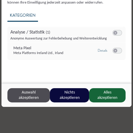
können Ihre Einwilligung jederzeit anpassen oder widerrufen.
KATEGORIEN
Analyse / Statistik
(1)
Switch zum E
Anonyme Auswertung zur Fehlerbehebung und Weiterentwicklung
Meta Pixel
zu Meta Pixel
Details
Meta Platforms Ireland Ltd., Irland
Switch zum E
© AMA GENUSS REGION_wildbild.at
Mitterurlsberg
,
Goldegg
SalzburgM
Auswahl
Nichts
Alles
Sennkäse
,
Schnittkäse
Premium B
akzeptieren
akzeptieren
akzeptieren