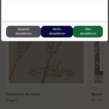
Auswahl
Nichts
Alles
akzeptieren
akzeptieren
akzeptieren
© 
Schoberhof
,
St. Andrä
Biohof Stö
Roggen
Bio-Dinkel