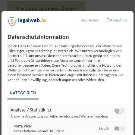
Hier geht`s zu unserem Betrieb
Impressum
Datenschutz
legalweb
.io
Datenschutzinformation
Vielen Dank für Ihren Besuch auf salzburgschmeckt.at/, der Website von
Salzburger Agrar Marketing in Österreich. Wir nutzen Technologien von
Weitere Produkte aus der
Partnern (1), um unsere Dienste bereitzustellen. Dazu gehören Cookies
und Tools von Drittanbietern zur Verarbeitung einiger Ihrer
Kategorie
personenbezogenen Daten. Diese Technologien sind für die Nutzung der
Website nicht zwingend erforderlich. Dennoch ermöglichen sie es uns,
Getreide und
einen besseren Service zu bieten und enger mit Ihnen zu interagieren. Sie
können Ihre Einwilligung jederzeit anpassen oder widerrufen.
Getreideerzeugnisse
KATEGORIEN
Analyse / Statistik
(1)
Switch zum E
Anonyme Auswertung zur Fehlerbehebung und Weiterentwicklung
Meta Pixel
zu Meta Pixel
Details
Meta Platforms Ireland Ltd., Irland
Switch zum E