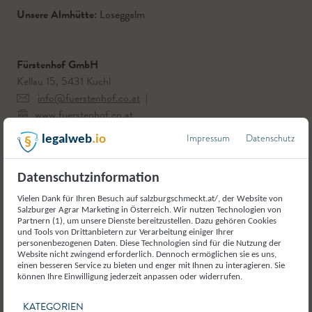
Unsere Almhütte:
Loseggalm
Fürstenhof GmbH
Kellau 15, 5431 Kuchl
info@fuerstenhof.co.at
|
www.fuerstenhof.co.at
Telefon:
+43 6244 6475
Impressum
Datenschutz
legalweb
.io
Datenschutzinformation
Vielen Dank für Ihren Besuch auf salzburgschmeckt.at/, der Website von
Salzburger Agrar Marketing in Österreich. Wir nutzen Technologien von
Hier geht`s zu unserem Betrieb
Partnern (1), um unsere Dienste bereitzustellen. Dazu gehören Cookies
und Tools von Drittanbietern zur Verarbeitung einiger Ihrer
personenbezogenen Daten. Diese Technologien sind für die Nutzung der
Website nicht zwingend erforderlich. Dennoch ermöglichen sie es uns,
einen besseren Service zu bieten und enger mit Ihnen zu interagieren. Sie
können Ihre Einwilligung jederzeit anpassen oder widerrufen.
KATEGORIEN