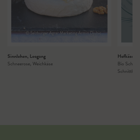
© Salzburger Agrar Marketing Armin Djuhic
Sinnlehen
,
Leogang
Hofkäserei
Schneerose
,
Weichkäse
Bio Schafm
Schnittkäs