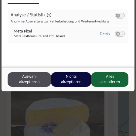
Weitere Produkte aus der
Kategorie
Analyse / Statistik
(1)
Switch zum E
Anonyme Auswertung zur Fehlerbehebung und Weiterentwicklung
Milch und Milcherzeugnisse
Meta Pixel
zu Meta Pixel
Details
Meta Platforms Ireland Ltd., Irland
Switch zum E
Auswahl
Nichts
Alles
akzeptieren
akzeptieren
akzeptieren