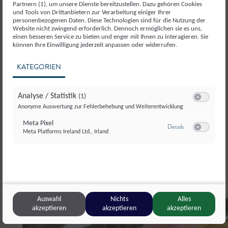
Partnern (1), um unsere Dienste bereitzustellen. Dazu gehören Cookies
und Tools von Drittanbietern zur Verarbeitung einiger Ihrer
personenbezogenen Daten. Diese Technologien sind für die Nutzung der
Teilen
Website nicht zwingend erforderlich. Dennoch ermöglichen sie es uns,
einen besseren Service zu bieten und enger mit Ihnen zu interagieren. Sie
können Ihre Einwilligung jederzeit anpassen oder widerrufen.
Liken
KATEGORIEN
Analyse / Statistik
(1)
Switch zum E
Anonyme Auswertung zur Fehlerbehebung und Weiterentwicklung
Hauptspeisen
Meta Pixel
zu Meta Pixel
Details
Weitere
Meta Platforms Ireland Ltd., Irland
Switch zum E
Auswahl
Nichts
Alles
akzeptieren
akzeptieren
akzeptieren
4.50