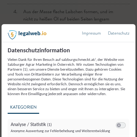
5.
Sobald sie schön braun und kross sind, anrichten
und genießen.
4.
Aus der Masse flache Laibchen formen, und im
nicht zu heißen Öl auf beiden Seiten langsam
anbraten.
Impressum
Datenschutz
legalweb
.io
Als Beilagen passen ausgezeichnet Erdäpfelpüree mit
5.
Die Faschierten Laibchen herausnehmen und
Datenschutzinformation
Röstzwiebeln, frischer Kartoffelsalat oder wie in unserem Fall
anrichten.
Kartoffelspalten, cremiger Gurken-Sauerrahm Dip und grüner
Vielen Dank für Ihren Besuch auf salzburgschmeckt.at/, der Website von
Salzburger Agrar Marketing in Österreich. Wir nutzen Technologien von
Salat.
Partnern (1), um unsere Dienste bereitzustellen. Dazu gehören Cookies
und Tools von Drittanbietern zur Verarbeitung einiger Ihrer
personenbezogenen Daten. Diese Technologien sind für die Nutzung der
verfasst von
Website nicht zwingend erforderlich. Dennoch ermöglichen sie es uns,
Salzburg schmeckt
einen besseren Service zu bieten und enger mit Ihnen zu interagieren. Sie
können Ihre Einwilligung jederzeit anpassen oder widerrufen.
KATEGORIEN
Dieses Rezept ausdrucken oder weiterschicken?
Analyse / Statistik
(1)
Switch zum E
Anonyme Auswertung zur Fehlerbehebung und Weiterentwicklung
Drucken