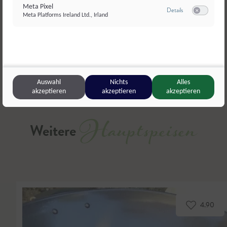
Meta Pixel
zu Meta Pixel
Details
Meta Platforms Ireland Ltd., Irland
Switch zum E
Teilen
Liken
Auswahl
Nichts
Alles
akzeptieren
akzeptieren
akzeptieren
Hauptspeisen
Weitere
4.90