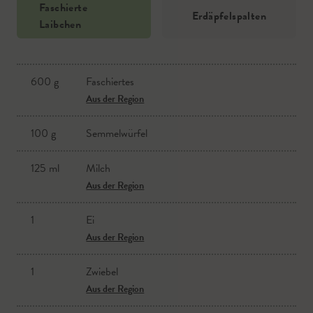
Faschierte
Erdäpfelspalten
Laibchen
600 g
Faschiertes
Erdäpfel
Aus der Region
Aus der Region
100 g
Semmelwürfel
Salz
Aus der Region
125 ml
Milch
Rosmarin
Aus der Region
Aus der Region
1
Ei
Aus der Region
1
Zwiebel
Aus der Region