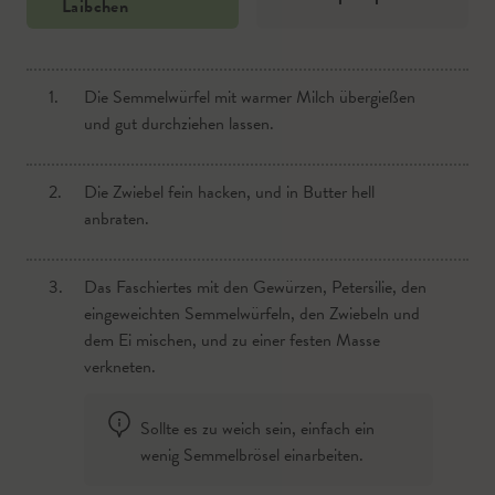
Laibchen
1.
1.
Die Semmelwürfel mit warmer Milch übergießen
Die Erdäpfeln in Spalten schneiden, und diese auf
und gut durchziehen lassen.
ein Backblech legen.
2.
2.
Die Zwiebel fein hacken, und in Butter hell
Mit Salz, Pfeffer und Rosmarin würzen, einen
anbraten.
guten Schuss Öl darauf verteilen, und gut
durchmischen.
3.
Das Faschiertes mit den Gewürzen, Petersilie, den
3.
eingeweichten Semmelwürfeln, den Zwiebeln und
Darauf achten, dass alle Spalten eben liegen und
dem Ei mischen, und zu einer festen Masse
nicht übereinander.
verkneten.
4.
Im Backrohr bei gut 200°C Ober-/Unterhitze je
Sollte es zu weich sein, einfach ein
nach Spaltengröße ca. 30-40 Minuten backen.
wenig Semmelbrösel einarbeiten.