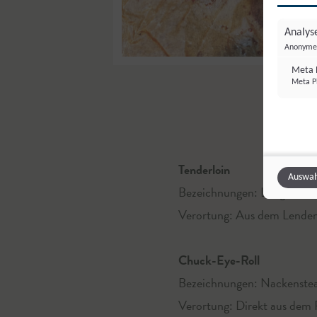
Analyse
Anonyme 
Meta P
Meta Pl
Tenderloin
Auswah
Bezeichnungen: Lungenbrate
Verortung: Aus dem Lendenb
Chuck-Eye-Roll
Bezeichnungen: Nackenste
Verortung: Direkt aus dem