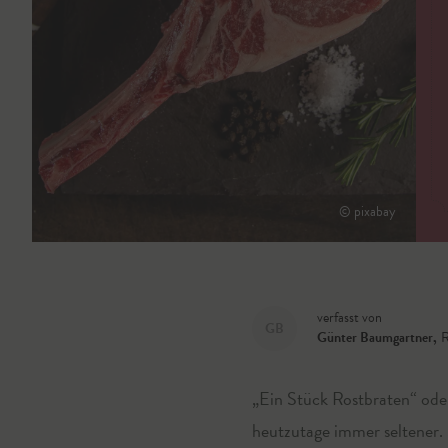
© pixabay
verfasst von
GB
Günter Baumgartner
,
R
„Ein Stück Rostbraten“ oder
heutzutage immer seltener. 