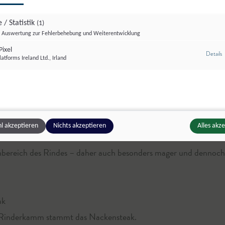
 / Statistik
(1)
© Biofarm Teufl
Auswertung zur Fehlerbehebung und Weiterentwicklung
ixel
z
Details
atforms Ireland Ltd., Irland
l akzeptieren
Nichts akzeptieren
Alles akz
n, Filet, Lende
ereich des Rindes – daher auch besonders mager und dennoch 
ak
 Rinderkamm stammt das Nackensteak.