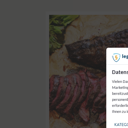
le
Datens
Vielen Da
Marketing
bereitzus
personenb
erforderl
Ihnen zu 
KATEG