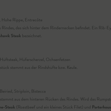
, Hohe Rippe, Entrecôte
 Rindes, das sich hinter dem Rindernacken befindet. Ein Rib-E
hawk Steak
bezeichnet.
Hüftsteak, Hüferscherzel, Ochsenfetzen
lstück stammt aus der Rindshüfte bzw. Keule.
eiried, Striploin, Bistecca
stammt aus dem hinteren Rücken des Rindes. Wird das Rumps
ne-Steak
(Roastbeef und ein kleines Stück Filet) und
Porterhou