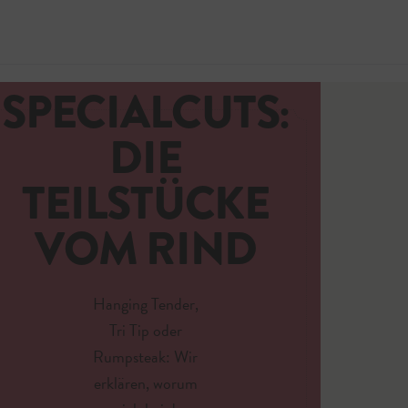
SPECIALCUTS:
Jetzt 
DIE
TEILSTÜCKE
VOM RIND
Hanging Tender,
Tri Tip oder
Rumpsteak: Wir
erklären, worum