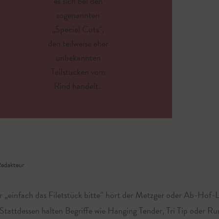
es sich bei den
sogenannten
„Special Cuts“,
den teilweise eher
unbekannten
Teilstücken vom
Rind handelt.
edakteur
 „einfach das Filetstück bitte“ hört der Metzger oder Ab-Hof-L
Stattdessen halten Begriffe wie Hanging Tender, Tri Tip oder Ru