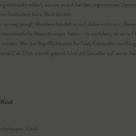
burg schmeckt erklärt, worum es sich bei den sogenannten „Specia
en Teilstücken beim Rind handelt.
ts vorweg gesagt: Meistens handelt es sich dabei nicht um „Neu
 unterschiedliche Bezeichnungen haben – je nachdem, ob sie in Ö
erden. Wer die Begrifflichkeiten für Filet, Entrecôte und Bürg
pecial Cut-Dreh schnell gelernt. Und die Genießer auf seiner Sei
 Rind
nderlappen, Flank