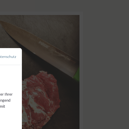
tenschutz
←
Zurück zur Übersicht
er Ihrer
wingend
 mit