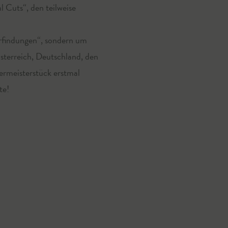
l Cuts“, den teilweise
erfindungen“, sondern um
sterreich, Deutschland, den
ermeisterstück erstmal
te!