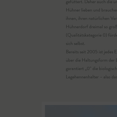
gefüttert. Daher auch die u
Hühner lieben und brauchen
ihnen, ihren natürlichen V
Hühnerdorf dreimal so groß,
(Qualitätskategorie 0) förd
sich selbst.
Bereits seit 2005 ist jedes
über die Haltungsform der
garantiert „0“ die biologis
Legehennenhalter – also das