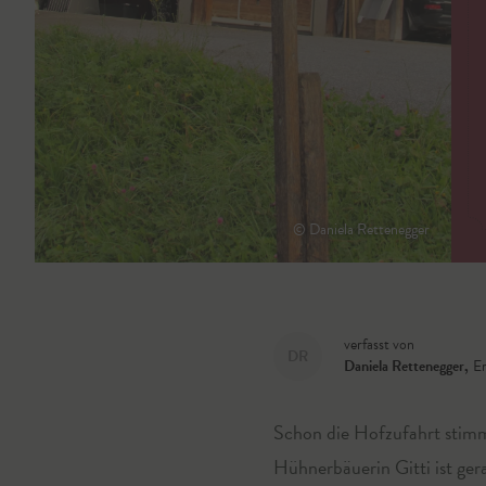
© Daniela Rettenegger
verfasst von
DR
Daniela Rettenegger
,
E
Schon die Hofzufahrt stimm
Hühnerbäuerin Gitti ist ger