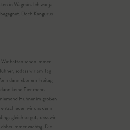
en in Wagrain. Ich war ja
n begegnet. Doch Kängurus
 „ Wir hatten schon immer
ühner, sodass wir am Tag
 Wenn dann aber am Freitag
dann keine Eier mehr.
uns niemand Hühner im großen
5 entschieden wir uns dann
ngs gleich so gut, dass wir
s dabei immer wichtig. Die