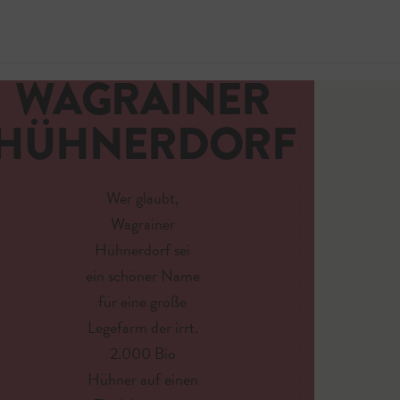
DAS
WAGRAINER
Jetzt 
HÜHNERDORF
Wer glaubt,
Wagrainer
Hühnerdorf sei
ein schöner Name
für eine große
Legefarm der irrt.
2.000 Bio
Hühner auf einen