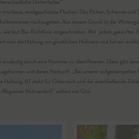
nterschiedliche Dotterfarbe.“
 trockene, windgeschützte Flächen. Das Picken, Scharren und
erhaltensweisen nachzugehen. Aus diesem Grund ist der Winterg
 wie laut Bio-Richtlinie vorgeschrieben. Mit jedem gekauften E
ert man die Haltung von glücklichen Hühnern und hat ein wirklic
 Ei eindeutig durch eine Nummer zu identifizieren. Diese gibt 
 Legehennen und deren Herkunft. „Bei unserer aufgestempel
che Haltung, AT steht für Österreich und der anschließende Zahle
 Wagrainer Hühnerdorf.“ erklärt mir Gitti.