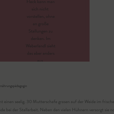
Fleck kann man
sich nicht
vorstellen, ohne
an große
Stallungen zu
denken. Im
Weberlandl sieht
das aber anders
aus.
rnährungspädagogin
t einen seelig. 30 Mutterschafe grasen auf der Weide im frisc
ade bei der Stallarbeit. Neben den vielen Hühnern versorgt sie n