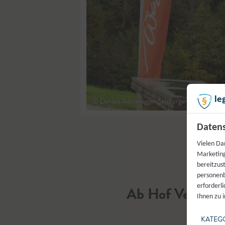
le
© Daniela Rettenegger-Salzburger Agrar Market
Datens
Vielen Da
Marketing
bereitzus
personenb
erforderl
Ab Hof Verkauf
Ihnen zu 
KATEG