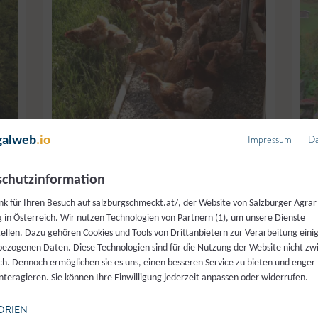
Impressum
Da
galweb
.io
ing
© Daniela Rettenegger-Salzburger Agrar Marketing
© 
chutzinformation
nk für Ihren Besuch auf salzburgschmeckt.at/, der Website von Salzburger Agrar
 in Österreich. Wir nutzen Technologien von Partnern (1), um unsere Dienste
tellen. Dazu gehören Cookies und Tools von Drittanbietern zur Verarbeitung einig
ezogenen Daten. Diese Technologien sind für die Nutzung der Website nicht z
ich. Dennoch ermöglichen sie es uns, einen besseren Service zu bieten und enger
interagieren. Sie können Ihre Einwilligung jederzeit anpassen oder widerrufen.
ORIEN