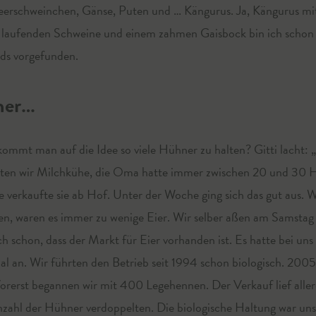
rschweinchen, Gänse, Puten und … Kängurus. Ja, Kängurus mitt
ei laufenden Schweine und einem zahmen Gaisbock bin ich scho
nds vorgefunden.
ner…
 kommt man auf die Idee so viele Hühner zu halten? Gitti lacht:
ten wir Milchkühe, die Oma hatte immer zwischen 20 und 30 H
e verkaufte sie ab Hof. Unter der Woche ging sich das gut aus.
, waren es immer zu wenige Eier. Wir selber aßen am Samstag 
h schon, dass der Markt für Eier vorhanden ist. Es hatte bei 
 mal an. Wir führten den Betrieb seit 1994 schon biologisch. 200
rerst begannen wir mit 400 Legehennen. Der Verkauf lief allerdi
Anzahl der Hühner verdoppelten. Die biologische Haltung war un