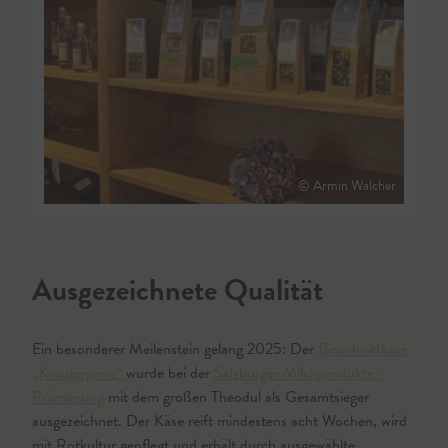
© Armin Walcher
Ausgezeichnete Qualität
Ein besonderer Meilenstein gelang 2025: Der
Bioschnittkäse
„Kräuterprinz“
wurde bei der
Salzburger Milchprodukte-
Prämierung
mit dem großen Theodul als Gesamtsieger
ausgezeichnet. Der Käse reift mindestens acht Wochen, wird
mit Rotkultur gepflegt und erhält durch ausgewählte