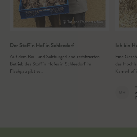
© Tatjana Rasbortschan
Der Stoff`n Hof in Schleedorf
Ich bin H
Auf dem Bio- und SalzburgerLand zertifizierten
Eine Geschi
Betrieb des Stoff`n Hofes in Schleedorf im
das Hochla
Flachgau gibt es…
Karnerhof 
v
MH
M
R