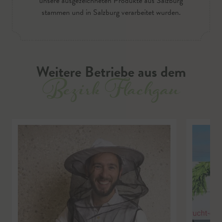
unsere ausgezeichneten Produkte aus Salzburg
stammen und in Salzburg verarbeitet wurden.
Weitere Betriebe aus dem
Bezirk Flachgau