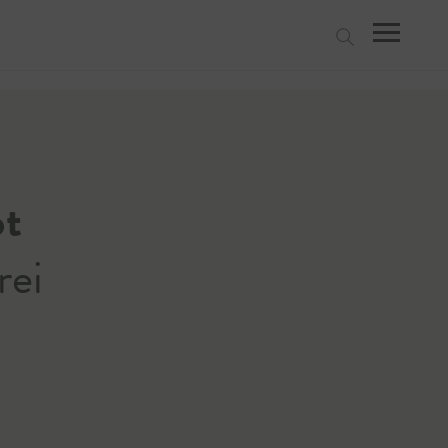
suchen
ot
rei