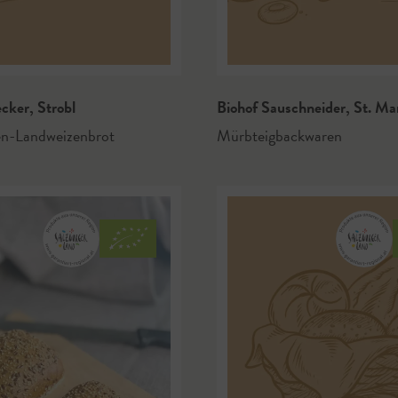
ecker
,
Strobl
Biohof Sauschneider
,
St. Ma
en-Landweizenbrot
Mürbteigbackwaren