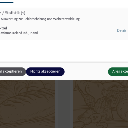
erndorf
Biohof Sauschneider
,
St. Ma
 / Statistik
(1)
ot
Dinkelbrot
Auswertung zur Fehlerbehebung und Weiterentwicklung
ixel
z
Details
atforms Ireland Ltd., Irland
l akzeptieren
Nichts akzeptieren
Alles akz