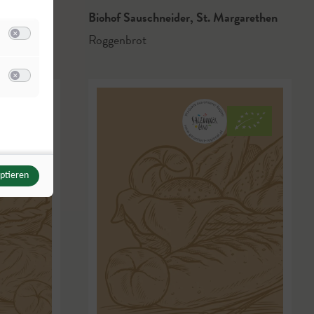
rgarethen
Biohof Sauschneider
,
St. Margarethen
Roggenbrot
Switch zum Einwilligen bzw. Ablehnen der Kategorie Analyse / Statistik
u Meta Pixel
Switch zum Einwilligen bzw. Ablehnen des Dienstes Meta Pixel
eptieren