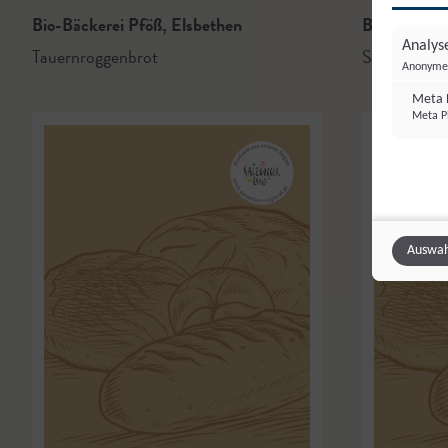
Bio-Bäckerei Pföß
,
Elsbethen
Brot.Wert
,
B
Analyse
Tauernroggenbrot
Sauerteigbr
Anonyme 
Meta P
Meta Pl
Auswah