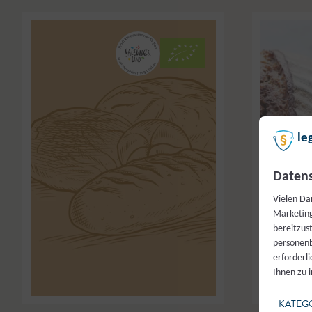
le
Datens
Vielen Da
Marketing
bereitzus
personenb
erforderl
Ihnen zu 
KATEG