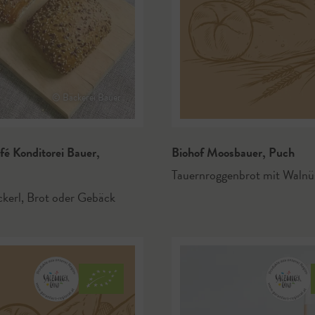
© Bäckerei Bauer
fé Konditorei Bauer
,
Biohof Moosbauer
,
Puch
Tauernroggenbrot mit Walnü
ckerl
,
Brot oder Gebäck