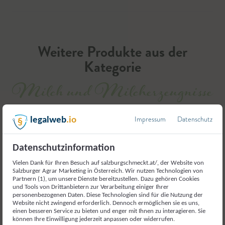
Weitere Produkte aus der
Kategorie
Milch und Milcherzeugnisse
Impressum
Datenschutz
legalweb
.io
Datenschutzinformation
Vielen Dank für Ihren Besuch auf salzburgschmeckt.at/, der Website von
Salzburger Agrar Marketing in Österreich. Wir nutzen Technologien von
Partnern (1), um unsere Dienste bereitzustellen. Dazu gehören Cookies
und Tools von Drittanbietern zur Verarbeitung einiger Ihrer
personenbezogenen Daten. Diese Technologien sind für die Nutzung der
Website nicht zwingend erforderlich. Dennoch ermöglichen sie es uns,
einen besseren Service zu bieten und enger mit Ihnen zu interagieren. Sie
können Ihre Einwilligung jederzeit anpassen oder widerrufen.