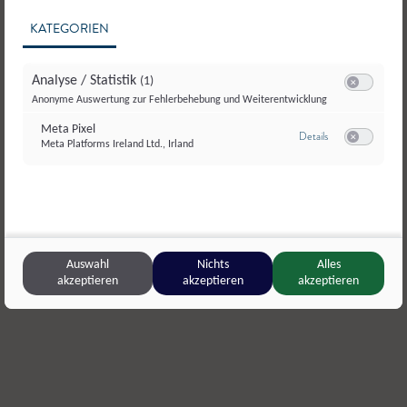
KATEGORIEN
Analyse / Statistik
(1)
Switch zum E
Anonyme Auswertung zur Fehlerbehebung und Weiterentwicklung
Meta Pixel
zu Meta Pixel
Details
Meta Platforms Ireland Ltd., Irland
Switch zum E
LFS Winklhof - Landwirtschaftsbetrieb Winklhof
,
Donisbaue
Oberalm
Bergkäse
Auswahl
Nichts
Alles
Butter
akzeptieren
akzeptieren
akzeptieren