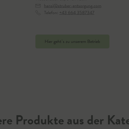
hansi@struber-entsorgung.com
Telefon:
+43 664 3587347
Hier geht`s zu unserem Betrieb
re Produkte aus der Kat