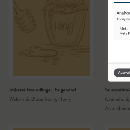
Analyse
Anonyme 
Meta P
Meta Pl
Auswah
Imkerei Freundlinger
,
Eugendorf
Sunnseitim
Wald- mit Blütenhonig
,
Honig
Cremehonig
Aroniabeer