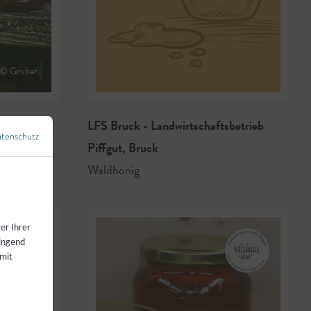
© Gruber
LFS Bruck - Landwirtschaftsbetrieb
tenschutz
←
Zurück zur Übersicht
Piffgut
,
Bruck
Waldhonig
er Ihrer
wingend
 mit