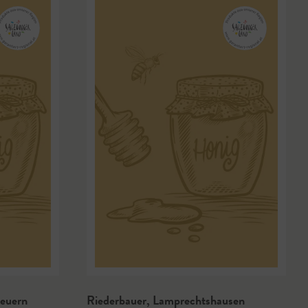
euern
Riederbauer
,
Lamprechtshausen