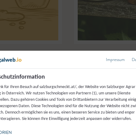
omas Renner
,
Schneegattern
Leonhard Gruber
,
Göriach
Impressum
Da
galweb
.io
g
,
Honig
Bio Blütenhonig
chutzinformation
nk für Ihren Besuch auf salzburgschmeckt.at/, der Website von Salzburger Agrar
 in Österreich. Wir nutzen Technologien von Partnern (1), um unsere Dienste
tellen. Dazu gehören Cookies und Tools von Drittanbietern zur Verarbeitung einig
ezogenen Daten. Diese Technologien sind für die Nutzung der Website nicht z
ich. Dennoch ermöglichen sie es uns, einen besseren Service zu bieten und enger
interagieren. Sie können Ihre Einwilligung jederzeit anpassen oder widerrufen.
ORIEN