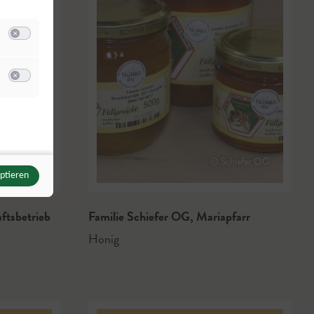
Switch zum Einwilligen bzw. Ablehnen der Kategorie Analyse / Statistik
u Meta Pixel
Switch zum Einwilligen bzw. Ablehnen des Dienstes Meta Pixel
© Schiefer OG
eptieren
ftsbetrieb
Familie Schiefer OG
,
Mariapfarr
Honig