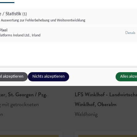
 / Statistik
(1)
Auswertung zur Fehlerbehebung und Weiterentwicklung
ixel
z
Details
atforms Ireland Ltd., Irland
l akzeptieren
Nichts akzeptieren
Alles akz
ker
,
St. Georgen / Pzg.
LFS Winklhof - Landwirtscha
 mit getrockneten
Winklhof
,
Oberalm
en
Waldhonig