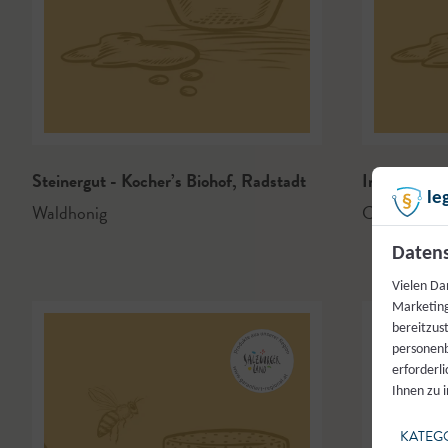
Steinergut - Kocher’s Biohof
,
Radstadt
Imkerei Th
le
Waldhonig
Cremehoni
Datens
Vielen Da
Marketing
bereitzus
personenb
erforderl
Ihnen zu 
KATEG