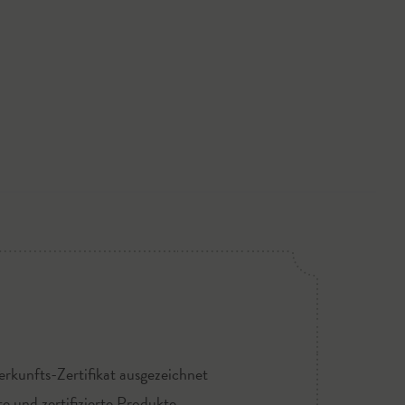
rkunfts-Zertifikat ausgezeichnet
te und zertifizierte Produkte