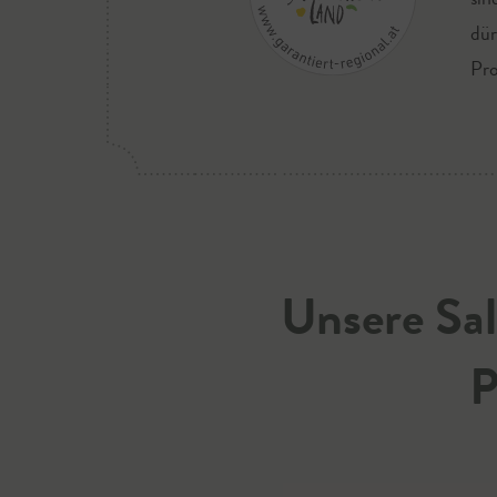
dür
Pro
Unsere Sal
P