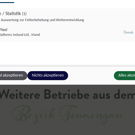
 / Statistik
(1)
chmühle
,
Kuchl
Auswertung zur Fehlerbehebung und Weiterentwicklung
nig
ixel
z
Details
atforms Ireland Ltd., Irland
l akzeptieren
Nichts akzeptieren
Alles akz
Weitere Betriebe aus de
Bezirk Tennengau