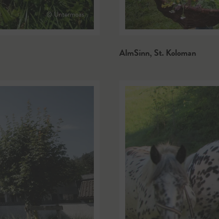
© Untermoas
AlmSinn
,
St. Koloman