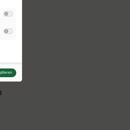
Switch zum Einwilligen bzw. Ablehnen der Kategorie Analyse / Statistik
u Meta Pixel
Switch zum Einwilligen bzw. Ablehnen des Dienstes Meta Pixel
eptieren
m