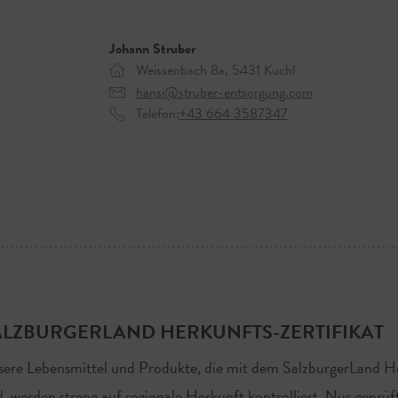
Johann Struber
Weissenbach 8a, 5431 Kuchl
hansi@struber-entsorgung.com
Telefon:
+43 664 3587347
ALZBURGERLAND HERKUNFTS-ZERTIFIKAT
ere Lebensmittel und Produkte, die mit dem SalzburgerLand He
d, werden streng auf regionale Herkunft kontrolliert. Nur geprüf