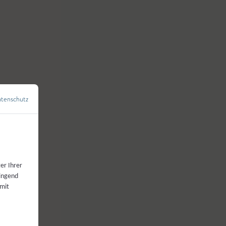
tenschutz
←
Zurück zur Übersicht
er Ihrer
wingend
 mit