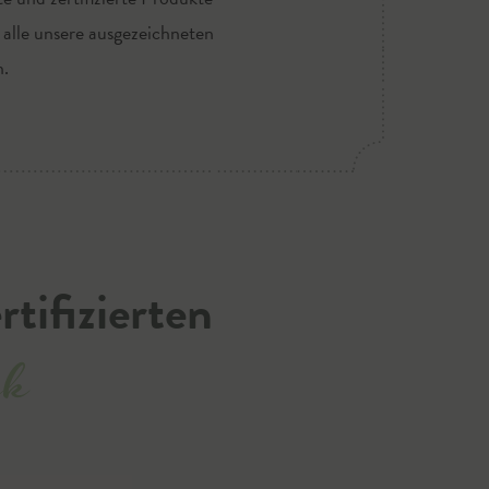
 alle unsere ausgezeichneten
n.
tifizierten
ck