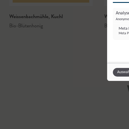
Analyse
Weissenbachmühle
,
Kuchl
Weissenba
Anonyme 
Bio-Blütenhonig
Bio-Waldho
Meta P
Meta Pl
Auswah