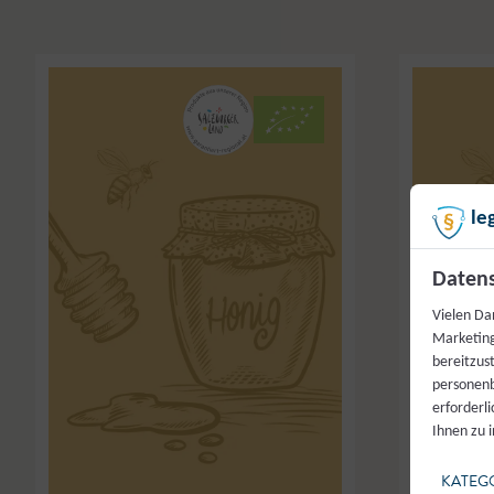
le
Datens
Vielen Da
Marketing
bereitzus
personenb
erforderl
Ihnen zu 
KATEG