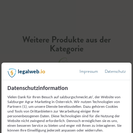
Weitere Produkte aus der
Kategorie
Eier
Impressum
Datenschutz
legalweb
.io
Datenschutzinformation
Vielen Dank für Ihren Besuch auf salzburgschmeckt.at/, der Website von
Salzburger Agrar Marketing in Österreich. Wir nutzen Technologien von
Partnern (1), um unsere Dienste bereitzustellen. Dazu gehören Cookies
und Tools von Drittanbietern zur Verarbeitung einiger Ihrer
personenbezogenen Daten. Diese Technologien sind für die Nutzung der
Website nicht zwingend erforderlich. Dennoch ermöglichen sie es uns,
einen besseren Service zu bieten und enger mit Ihnen zu interagieren. Sie
können Ihre Einwilligung jederzeit anpassen oder widerrufen.