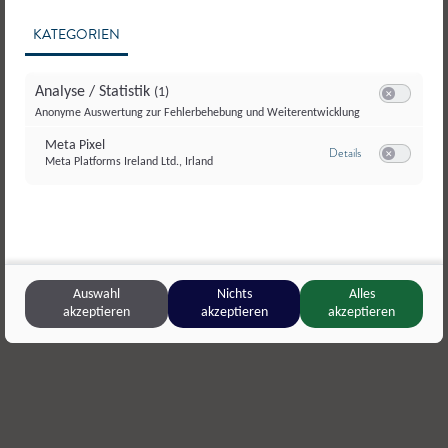
KATEGORIEN
Analyse / Statistik
(1)
Switch zum E
Anonyme Auswertung zur Fehlerbehebung und Weiterentwicklung
Meta Pixel
zu Meta Pixel
Details
Meta Platforms Ireland Ltd., Irland
Switch zum E
Burggerhof
,
Tamsweg
Sonnenhu
Auswahl
Nichts
Alles
Eier
Hühnerei
akzeptieren
akzeptieren
akzeptieren