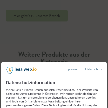
Hier geht`s zu unserem Betrieb
Weitere Produkte aus der
Kategorie
Eier
Impressum
Datenschutz
legalweb
.io
Datenschutzinformation
Vielen Dank für Ihren Besuch auf salzburgschmeckt.at/, der Website von
Salzburger Agrar Marketing in Österreich. Wir nutzen Technologien von
Partnern (1), um unsere Dienste bereitzustellen. Dazu gehören Cookies
und Tools von Drittanbietern zur Verarbeitung einiger Ihrer
personenbezogenen Daten. Diese Technologien sind für die Nutzung der