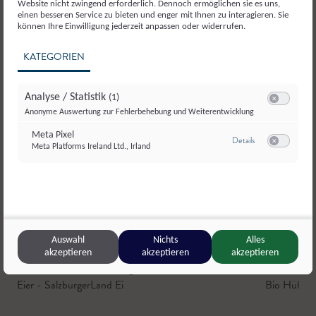
Website nicht zwingend erforderlich. Dennoch ermöglichen sie es uns,
einen besseren Service zu bieten und enger mit Ihnen zu interagieren. Sie
können Ihre Einwilligung jederzeit anpassen oder widerrufen.
KATEGORIEN
Analyse / Statistik
(1)
Switch zum E
Anonyme Auswertung zur Fehlerbehebung und Weiterentwicklung
Meta Pixel
zu Meta Pixel
Details
Meta Platforms Ireland Ltd., Irland
Switch zum E
© SalzburgerLand Ei
Auswahl
Nichts
Alles
akzeptieren
akzeptieren
akzeptieren
Bauer am Bichl - SalzburgerLand Ei
,
Oberndorf
Habersatt
Eier - SalzburgerLand Ei
Bio Hühner