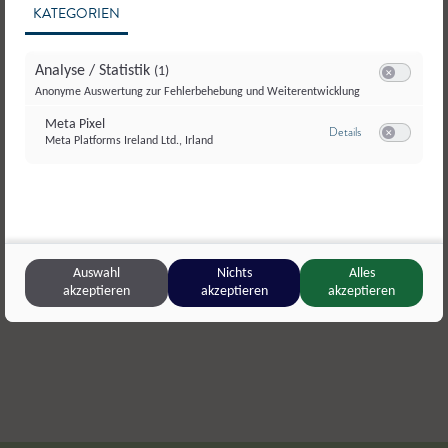
KATEGORIEN
Analyse / Statistik
(1)
Switch zum E
Anonyme Auswertung zur Fehlerbehebung und Weiterentwicklung
Meta Pixel
zu Meta Pixel
Details
Meta Platforms Ireland Ltd., Irland
Switch zum E
Maurachhof
,
Großarl
Schnapsbr
Zirbenbrand
Nusslikör
Auswahl
Nichts
Alles
akzeptieren
akzeptieren
akzeptieren