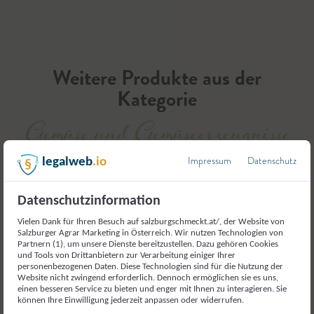
Weitere Produkte aus der
Kategorie
Gemüse und Gemüseerzeugnisse
Impressum
Datenschutz
legalweb
.io
Datenschutzinformation
Vielen Dank für Ihren Besuch auf salzburgschmeckt.at/, der Website von
Salzburger Agrar Marketing in Österreich. Wir nutzen Technologien von
Partnern (1), um unsere Dienste bereitzustellen. Dazu gehören Cookies
und Tools von Drittanbietern zur Verarbeitung einiger Ihrer
personenbezogenen Daten. Diese Technologien sind für die Nutzung der
Website nicht zwingend erforderlich. Dennoch ermöglichen sie es uns,
einen besseren Service zu bieten und enger mit Ihnen zu interagieren. Sie
können Ihre Einwilligung jederzeit anpassen oder widerrufen.