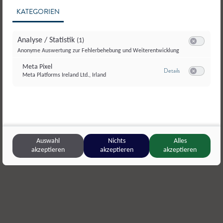
KATEGORIEN
Analyse / Statistik
(1)
Switch zum E
Anonyme Auswertung zur Fehlerbehebung und Weiterentwicklung
Meta Pixel
zu Meta Pixel
Details
Meta Platforms Ireland Ltd., Irland
Switch zum E
Biohof Pertiller Oberwimmpoint
,
Eugendorf
Schneider
Auswahl
Nichts
Alles
Chili
,
Frischgemüse
Erdäpfel
akzeptieren
akzeptieren
akzeptieren