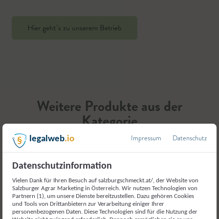
Hier geht`s zu unserem Betrieb
Weitere Produkte aus der
Kategorie
Gemüse und Gemüseerzeugnisse
Impressum
Datenschutz
legalweb
.io
Datenschutzinformation
Vielen Dank für Ihren Besuch auf salzburgschmeckt.at/, der Website von
Salzburger Agrar Marketing in Österreich. Wir nutzen Technologien von
Partnern (1), um unsere Dienste bereitzustellen. Dazu gehören Cookies
und Tools von Drittanbietern zur Verarbeitung einiger Ihrer
personenbezogenen Daten. Diese Technologien sind für die Nutzung der