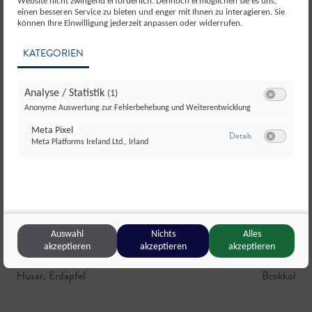
Website nicht zwingend erforderlich. Dennoch ermöglichen sie es uns,
einen besseren Service zu bieten und enger mit Ihnen zu interagieren. Sie
können Ihre Einwilligung jederzeit anpassen oder widerrufen.
KATEGORIEN
Analyse / Statistik
(1)
Switch zum E
Anonyme Auswertung zur Fehlerbehebung und Weiterentwicklung
Meta Pixel
zu Meta Pixel
Details
Meta Platforms Ireland Ltd., Irland
Switch zum E
© Lungauer Saatzucht- und Saatbauverein
Auswahl
Nichts
Alles
akzeptieren
akzeptieren
akzeptieren
Genussregion Lungauer Eachtling
,
Tamsweg
Eismannho
Husar
,
Erdäpfel
Brokkoli
,
Fr