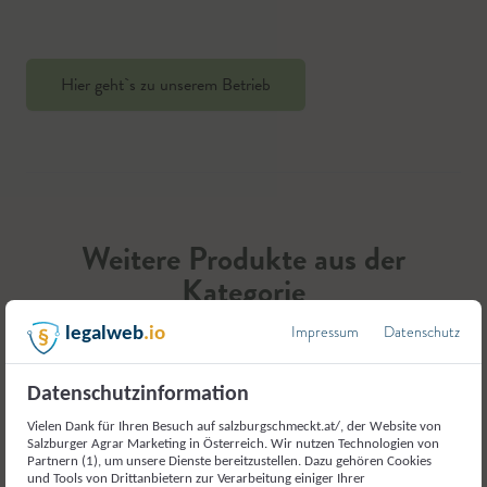
Hier geht`s zu unserem Betrieb
Weitere Produkte aus der
Kategorie
Milch und Milcherzeugnisse
Impressum
Datenschutz
legalweb
.io
Datenschutzinformation
Vielen Dank für Ihren Besuch auf salzburgschmeckt.at/, der Website von
Salzburger Agrar Marketing in Österreich. Wir nutzen Technologien von
Partnern (1), um unsere Dienste bereitzustellen. Dazu gehören Cookies
und Tools von Drittanbietern zur Verarbeitung einiger Ihrer