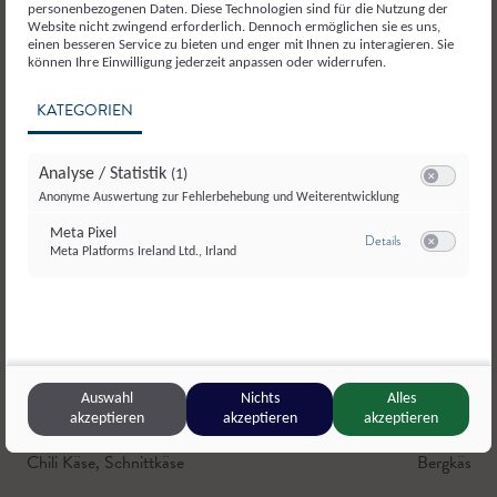
personenbezogenen Daten. Diese Technologien sind für die Nutzung der
Website nicht zwingend erforderlich. Dennoch ermöglichen sie es uns,
einen besseren Service zu bieten und enger mit Ihnen zu interagieren. Sie
können Ihre Einwilligung jederzeit anpassen oder widerrufen.
KATEGORIEN
Analyse / Statistik
(1)
Switch zum E
Anonyme Auswertung zur Fehlerbehebung und Weiterentwicklung
Meta Pixel
zu Meta Pixel
Details
Meta Platforms Ireland Ltd., Irland
Switch zum E
Auswahl
Nichts
Alles
akzeptieren
akzeptieren
akzeptieren
Hofkäserei Schmiedbauer
,
Bad Vigaun
Scharlern
,
H
Chili Käse
,
Schnittkäse
Bergkäse
,
H