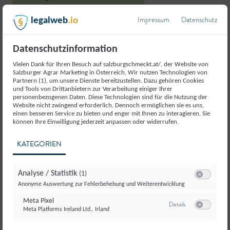
Impressum
Datenschutz
legalweb
.io
Datenschutzinformation
Vielen Dank für Ihren Besuch auf salzburgschmeckt.at/, der Website von
Weitere Produkte aus der
Salzburger Agrar Marketing in Österreich. Wir nutzen Technologien von
Partnern (1), um unsere Dienste bereitzustellen. Dazu gehören Cookies
Kategorie
und Tools von Drittanbietern zur Verarbeitung einiger Ihrer
personenbezogenen Daten. Diese Technologien sind für die Nutzung der
Milch und Milcherzeugnisse
Website nicht zwingend erforderlich. Dennoch ermöglichen sie es uns,
einen besseren Service zu bieten und enger mit Ihnen zu interagieren. Sie
können Ihre Einwilligung jederzeit anpassen oder widerrufen.
KATEGORIEN
Analyse / Statistik
(1)
Switch zum E
Anonyme Auswertung zur Fehlerbehebung und Weiterentwicklung
Meta Pixel
zu Meta Pixel
Details
Meta Platforms Ireland Ltd., Irland
Switch zum E